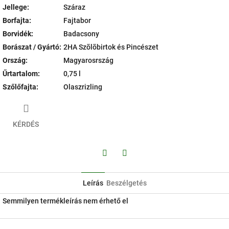
Jellege
:
Száraz
Borfajta
:
Fajtabor
Borvidék
:
Badacsony
Borászat / Gyártó
:
2HA Szõlõbirtok és Pincészet
Ország
:
Magyarosrszág
Űrtartalom
:
0,75 l
Szőlőfajta
:
Olaszrizling
KÉRDÉS
Facebook
Twitter
Leírás
Beszélgetés
Semmilyen termékleírás nem érhető el
L