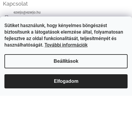
á
Kapcsolat
b
ezerjo
@
ezerjo.hu
l
é
+36708665295
Sütiket használunk, hogy kényelmes böngészést
c
biztosítsunk a látogatások elemzése által, folyamatosan
EzerJÓ Borkereskedés
fejlesztve az oldal funkcionalitását, teljesítményét és
használhatóságát.
További információk
ezerjoborkereskedes/
Beállítások
Elfogadom