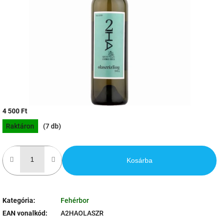
csillag.
4 500 Ft
Egységár:
Raktáron
(7 db)
Kosárba
Kategória
:
Fehérbor
EAN vonalkód
:
A2HAOLASZR