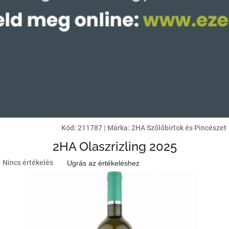
Kód:
211787
|
Márka:
2HA Szőlőbirtok és Pincészet
2HA Olaszrizling 2025
A
Nincs értékelés
Ugrás az értékeléshez
termék
átlagos
értékelése
5-
ből
0,0