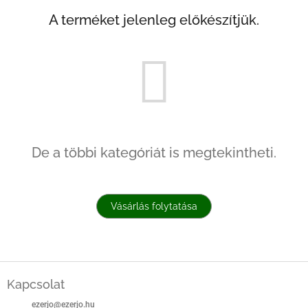
A terméket jelenleg előkészítjük.
De a többi kategóriát is megtekintheti.
Vásárlás folytatása
L
á
Kapcsolat
b
ezerjo
@
ezerjo.hu