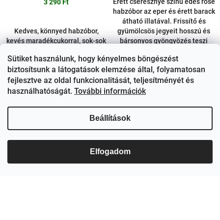
Érett cseresznye színű édes rosé
3 290 Ft
habzóbor az eper és érett barack
átható illatával. Frissítő és
Kedves, könnyed habzóbor,
gyümölcsös jegyeit hosszú és
kevés maradékcukorral, sok-sok
bársonyos gyöngyözés teszi
ízzel, finom buborékokkal.
felejthetetlenné. A...
Sütiket használunk, hogy kényelmes böngészést
RAKTÁRON
(8 DB)
RAKTÁRON
(>10 DB)
biztosítsunk a látogatások elemzése által, folyamatosan
fejlesztve az oldal funkcionalitását, teljesítményét és
Kosárba
Kosárba
használhatóságát.
További információk
Bővebben
Bővebben
Beállítások
DRS VISSZAVÁLTÁSI DÍJ
Elfogadom