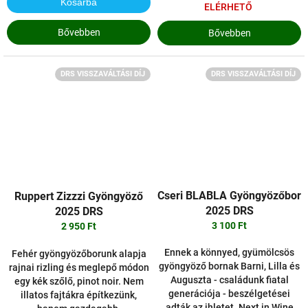
Kosárba
ELÉRHETŐ
Bővebben
Bővebben
DRS VISSZAVÁLTÁSI DÍJ
DRS VISSZAVÁLTÁSI DÍJ
Cseri BLABLA Gyöngyözőbor
Ruppert Zizzzi Gyöngyöző
2025 DRS
2025 DRS
3 100 Ft
2 950 Ft
Ennek a könnyed, gyümölcsös
Fehér gyöngyözőborunk alapja
gyöngyöző bornak Barni, Lilla és
rajnai rizling és meglepő módon
Auguszta - családunk fiatal
egy kék szőlő, pinot noir. Nem
generációja - beszélgetései
illatos fajtákra építkezünk,
adták az ihletet. Next in Wine