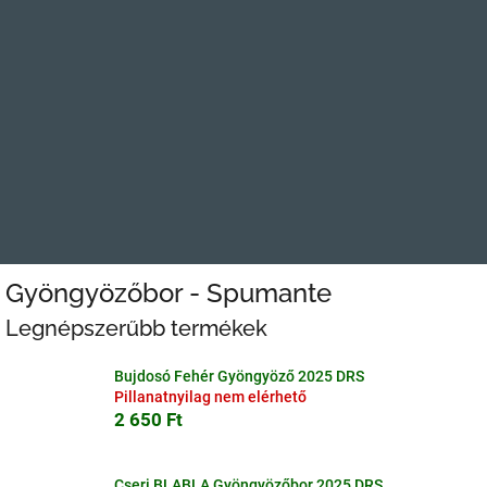
Gyöngyözőbor - Spumante
Legnépszerűbb termékek
Bujdosó Fehér Gyöngyöző 2025 DRS
Pillanatnyilag nem elérhető
2 650 Ft
Cseri BLABLA Gyöngyözőbor 2025 DRS