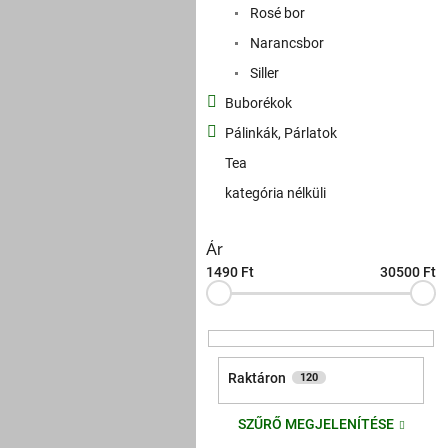
s
Rosé bor
ó
p
Narancsbor
a
Siller
n
Buborékok
e
l
Pálinkák, Párlatok
Tea
kategória nélküli
Ár
1490
Ft
30500
Ft
Raktáron
120
SZŰRŐ MEGJELENÍTÉSE