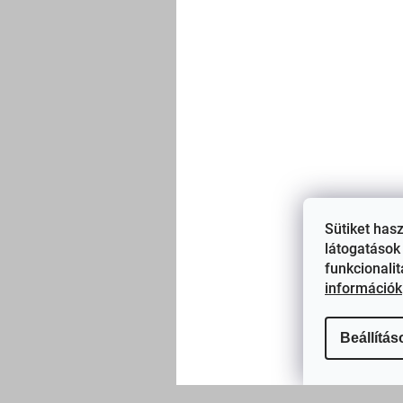
Sütiket has
látogatások 
funkcionali
információk
Beállítás