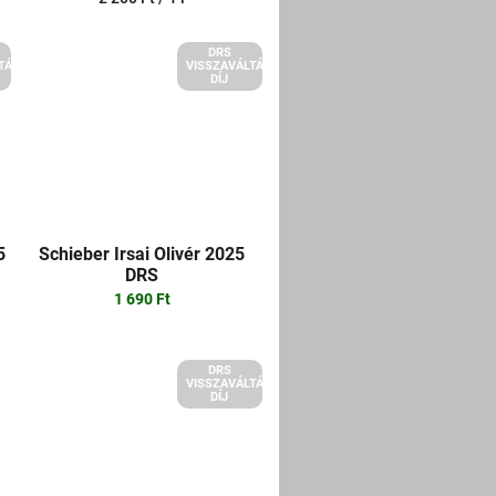
DRS
TÁSI
VISSZAVÁLTÁSI
DÍJ
5
Schieber Irsai Olivér 2025
DRS
1 690 Ft
DRS
VISSZAVÁLTÁSI
DÍJ