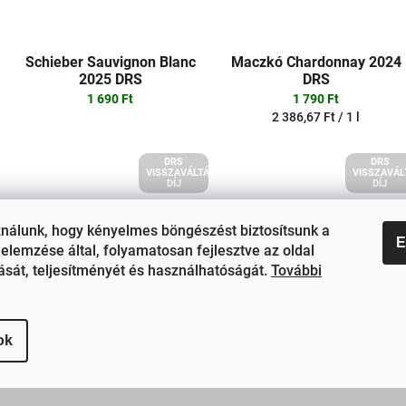
Schieber Sauvignon Blanc
Maczkó Chardonnay 2024
2025 DRS
DRS
1 690 Ft
1 790 Ft
Egységár:
2 386,67 Ft / 1 l
PILLANATNYILAG NEM ELÉRHETŐ
DRS
DRS
VISSZAVÁLTÁSI
VISSZAVÁL
DÍJ
DÍJ
ználunk, hogy kényelmes böngészést biztosítsunk a
E
elemzése által, folyamatosan fejlesztve az oldal
tását, teljesítményét és használhatóságát.
További
Bujdosó KAPITÁNY Irsai
Frittmann Irsai Olivér 2025
ok
Olivér 2025DRS
DRS
1 900 Ft
1 900 Ft