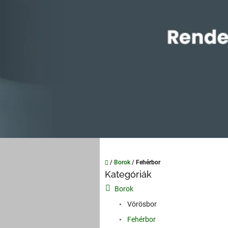
Kezdőlap
/
Borok
/
Fehérbor
O
Kategóriák
Kategóriák
l
átugrása
Borok
d
a
Vörösbor
l
Fehérbor