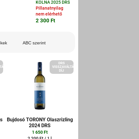
KOLNA 2025 DRS
Pillanatnyilag
nem elérhető
2 300 Ft
ékek
ABC szerint
DRS
TÁSI
VISSZAVÁLTÁSI
DÍJ
es
Bujdosó TORONY Olaszrizling
2024 DRS
1 650 Ft
Egységár:
2 200 Ft / 1 l