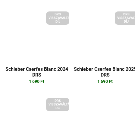
á
e
j
DRS
DRS
a
VISSZAVÁLTÁSI
VISSZAVÁL
DÍJ
DÍJ
Schieber Cserfes Blanc 2024
Schieber Cserfes Blanc 202
DRS
DRS
1 690 Ft
1 690 Ft
DRS
VISSZAVÁLTÁSI
DÍJ