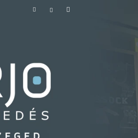
Kosár
Keresés
Bejelentkezés