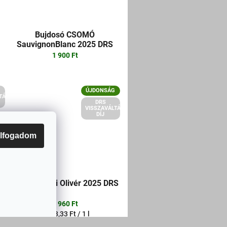
Bujdosó CSOMÓ
SauvignonBlanc 2025 DRS
1 900 Ft
ÚJDONSÁG
TÁSI
DRS
VISSZAVÁLTÁSI
DÍJ
lfogadom
Lelovits Irsai Olivér 2025 DRS
1 960 Ft
Egységár:
2 613,33 Ft / 1 l