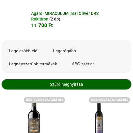
Agárdi MIRACULUM Irsai Olivér DRS
Raktáron
(2 db)
11 700 Ft
T
e
Legolcsóbb elöl
Legdrágább
r
m
Legnépszerűbb termékek
ABC szerint
é
k
e
Szűrő megnyitása
k
r
T
DRS VISSZAVÁLTÁSI DÍJ
DRS VISSZAVÁLTÁSI DÍJ
e
e
n
r
d
m
e
é
z
k