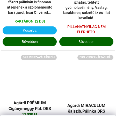
főzött pálinkán is finoman
ízhatás, telített
átsejlenek a szőlőnemesítő
gyümölcsélmény. Vastag,
barátjáról, Irsai Olivérről...
karakteres, sokrétű íz és illat
kavalkád.
RAKTÁRON
(2 DB)
PILLANATNYILAG NEM
Kosárba
ELÉRHETŐ
Bővebben
Bővebben
DRS VISSZAVÁLTÁSI DÍJ
DRS VISSZAVÁLTÁSI DÍJ
Agárdi PRÉMIUM
Agárdi MIRACULUM
Cigánymeggy Pál. DRS
Kajszib.Pálinka DRS
13 990 Ft