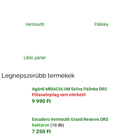
Vermouth
Pálinka
Likőr, párlat
Legnépszerűbb termékek
Agárdi MIRACULUM Szilva Pálinka DRS
Pillanatnyilag nem elérhető
9 990 Ft
Escudero Vermouth Grand Reserve DRS
Raktáron
(10 db)
7 250 Ft