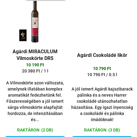
Agárdi MIRACULUM
Agárdi Csokoládé likőr
Vilmoskörte DRS
10 190 Ft
10 790 Ft
Egységár:
20 380 Ft / 1 l
Egységár:
10 790 Ft / 0.5 l
A Vilmoskörte azon változata,
amelynek illatában komplex
A jól ismert Agárdi kajszibarack
aromatikát fedezhetünk fel.
pálinka és a neves Harrer
Fűszerességében a jól ismert
csokoládé utánozhatatlan
sárga vilmoskörte alapfajtát
házasítása. Egy igazi ínyencség
hordozza, de intenzitásában
a csokoládé és pálinka
és...
imádóknak!
RAKTÁRON
(2 DB)
RAKTÁRON
(3 DB)