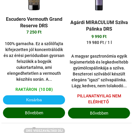
é
e
s
k
e
l
Escudero Vermouth Grand
Agárdi MIRACULUM Szilva
i
Reserve DRS
Pálinka DRS
s
7 250 Ft
t
9 990 Ft
Egységár:
19 980 Ft / 1 l
á
100% garnacha. Ez a szőlőfajta
j
kifejezetten jól koncentrálódik
a
és az érési periódusban gyorsan
A magyar gasztronómia egyik
felszökik a bogyók
legismertebb és legkedveltebb
cukortartalma, ami
gyümölcspálinkája a szilva.
elengedhetetlen a vermouth
Besztercei szilvából készült
készítés során. A...
elegáns "igazi" szilvapálinka.
Lágy, kedves, nem tolakodó...
RAKTÁRON
(10 DB)
PILLANATNYILAG NEM
Kosárba
ELÉRHETŐ
Bővebben
Bővebben
DRS VISSZAVÁLTÁSI DÍJ