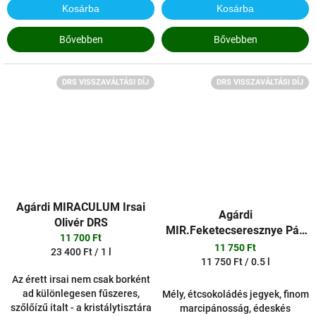
Kosárba
Kosárba
Bővebben
Bővebben
DRS VISSZAVÁLTÁSI DÍJ
DRS VISSZAVÁLTÁSI DÍJ
Agárdi MIRACULUM Irsai
Agárdi
Olivér DRS
MIR.Feketecseresznye Pál.
11 700 Ft
DRS
11 750 Ft
Egységár:
23 400 Ft / 1 l
Egységár:
11 750 Ft / 0.5 l
Az érett irsai nem csak borként
ad különlegesen fűszeres,
Mély, étcsokoládés jegyek, finom
szőlőízű italt - a kristálytisztára
marcipánosság, édeskés