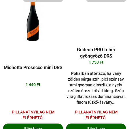
Gedeon PRO fehér
gyöngyöző DRS
1 750 Ft
Mionetto Prosecco mini DRS
Pohárban áttetsző, halvány
zöldes sárga szín, pici szénsav,
1 440 Ft
ami gyorsan eloszlik, a nyelv
szélén érezni rövid ideig. Szép
virág illat rózsás dominanciával,
finom tűzkő-ásvány...
PILLANATNYILAG NEM
PILLANATNYILAG NEM
ELÉRHETŐ
ELÉRHETŐ
Bővebben
Bővebben