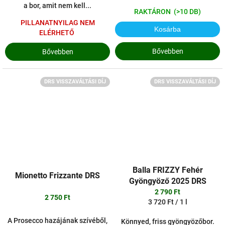
a bor, amit nem kell...
RAKTÁRON
(>10 DB)
PILLANATNYILAG NEM
Kosárba
ELÉRHETŐ
Bővebben
Bővebben
DRS VISSZAVÁLTÁSI DÍJ
DRS VISSZAVÁLTÁSI DÍJ
Balla FRIZZY Fehér
Mionetto Frizzante DRS
Gyöngyöző 2025 DRS
2 790 Ft
2 750 Ft
Egységár:
3 720 Ft / 1 l
A Prosecco hazájának szívéből,
Könnyed, friss gyöngyözőbor.