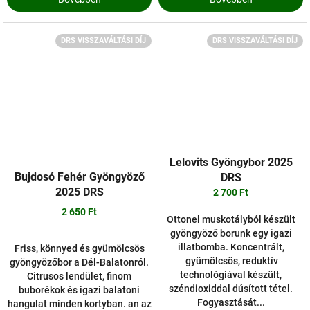
DRS VISSZAVÁLTÁSI DÍJ
DRS VISSZAVÁLTÁSI DÍJ
Lelovits Gyöngybor 2025
Bujdosó Fehér Gyöngyöző
DRS
2025 DRS
2 700 Ft
2 650 Ft
Ottonel muskotályból készült
gyöngyöző borunk egy igazi
illatbomba. Koncentrált,
Friss, könnyed és gyümölcsös
gyümölcsös, reduktív
gyöngyözőbor a Dél-Balatonról.
technológiával készült,
Citrusos lendület, finom
széndioxiddal dúsított tétel.
buborékok és igazi balatoni
Fogyasztását...
hangulat minden kortyban. an az