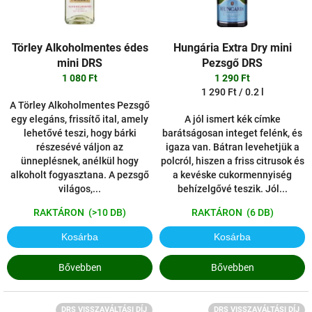
é
e
s
k
e
l
Törley Alkoholmentes édes
Hungária Extra Dry mini
i
mini DRS
Pezsgő DRS
s
1 080 Ft
1 290 Ft
t
Egységár:
1 290 Ft / 0.2 l
á
A Törley Alkoholmentes Pezsgő
j
egy elegáns, frissítő ital, amely
A jól ismert kék címke
a
lehetővé teszi, hogy bárki
barátságosan integet felénk, és
részesévé váljon az
igaza van. Bátran levehetjük a
ünneplésnek, anélkül hogy
polcról, hiszen a friss citrusok és
alkoholt fogyasztana. A pezsgő
a kevéske cukormennyiség
világos,...
behízelgővé teszik. Jól...
RAKTÁRON
(>10 DB)
RAKTÁRON
(6 DB)
Kosárba
Kosárba
Bővebben
Bővebben
DRS VISSZAVÁLTÁSI DÍJ
DRS VISSZAVÁLTÁSI DÍJ