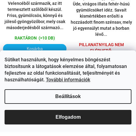
Velencéből származik, az itt
Üde, virágos illata fehér-húsú
termesztett szőlőből készül.
gyümölcsöket idéz. Savait
Friss, gyümölcsös, könnyű és
kismértékben erősíti a
jóleső gyöngyözőbor, mely csak
hozzáadott finom szénsav, mely
másoderjedésből származó...
jó egyensúlyt mutat a borban
lévő...
RAKTÁRON
(>10 DB)
PILLANATNYILAG NEM
Kosárba
ELÉRHETŐ
Sütiket használunk, hogy kényelmes böngészést
Bővebben
Bővebben
biztosítsunk a látogatások elemzése által, folyamatosan
fejlesztve az oldal funkcionalitását, teljesítményét és
használhatóságát.
További információk
DRS VISSZAVÁLTÁSI DÍJ
Beállítások
Elfogadom
Bottega Fragolino Rossso