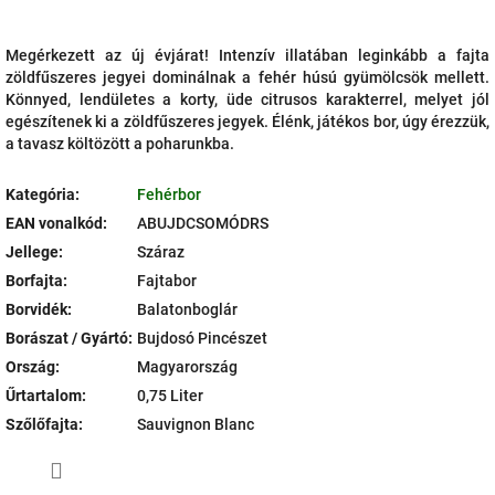
Megérkezett az új évjárat! Intenzív illatában leginkább a fajta
zöldfűszeres jegyei dominálnak a fehér húsú gyümölcsök mellett.
Könnyed, lendületes a korty, üde citrusos karakterrel, melyet jól
egészítenek ki a zöldfűszeres jegyek. Élénk, játékos bor, úgy érezzük,
a tavasz költözött a poharunkba.
Kategória
:
Fehérbor
EAN vonalkód
:
ABUJDCSOMÓDRS
Jellege
:
Száraz
Borfajta
:
Fajtabor
Borvidék
:
Balatonboglár
Borászat / Gyártó
:
Bujdosó Pincészet
Ország
:
Magyarország
Űrtartalom
:
0,75 Liter
Szőlőfajta
:
Sauvignon Blanc