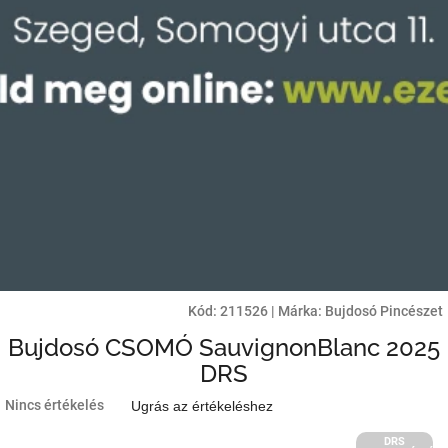
Kód:
211526
|
Márka:
Bujdosó Pincészet
Bujdosó CSOMÓ SauvignonBlanc 2025
DRS
A
Nincs értékelés
Ugrás az értékeléshez
termék
átlagos
DRS