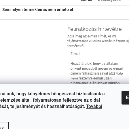
Semmilyen termékleírás nem érhető el
Feliratkozás hírlevélre
Adja meg az e-mail címét, és mi
tájékoztatást küldünk webáruházunk új
termékeiről.
E-mail
Hozzájárulok, hogy az általam
önként megadott nevem és e-mail
címem felhasználásával a(z)
*cég
neve
részemre e-mail útján
hírleveleket, ajánlatokat küldjön.
Kijelentem, hogy az
adatkezelési
tájékoztatót
elolvastam.
ználunk, hogy kényelmes böngészést biztosítsunk a
E
Megértettem, hogy a
elemzése által, folyamatosan fejlesztve az oldal
hozzájárulásom bármikor
tását, teljesítményét és használhatóságát.
További
visszavonhatom.
Feliratkozás
ok