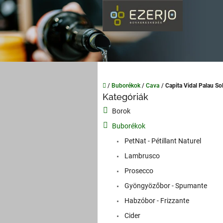
Ugrás
a
fő
tartalomhoz
Kezdőlap
/
Buborékok
/
Cava
/
Capita Vidal Palau So
O
Kategóriák
Kategóriák
l
átugrása
Borok
d
a
Buborékok
l
PetNat - Pétillant Naturel
s
Lambrusco
ó
p
Prosecco
a
Gyöngyözőbor - Spumante
n
Habzóbor - Frizzante
e
l
Cider