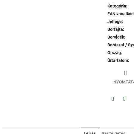
Kategória
:
EAN vonalkód
Jellege
:
Borfajta
:
Borvidék
:
Borászat / Gy
Ország
:
Űrtartalom
:
NYOMTAT
Facebook
Twitt
Leírás
Beszélgetés