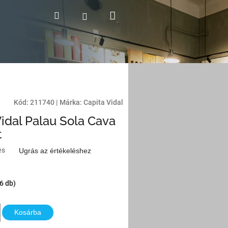
Kosár
Keresés
Bejelentkezés
Kód:
211740
|
Márka:
Capita Vidal
Vidal Palau Sola Cava
t
és
Ugrás az értékeléshez
(6 db)
Kosárba