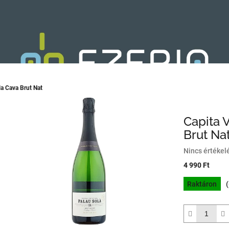
la Cava Brut Nat
Capita 
Brut Na
A
Nincs értékel
termék
4 990 Ft
átlagos
Egységár:
értékelése
Raktáron
5-
ből
0,0
csillag.