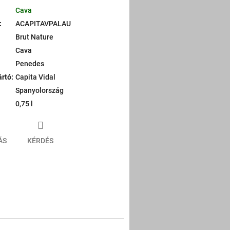
Cava
:
ACAPITAVPALAU
Brut Nature
Cava
Penedes
ártó
:
Capita Vidal
Spanyolország
0,75 l
ÁS
KÉRDÉS
er