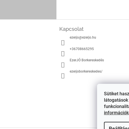
L
á
Kapcsolat
b
ezerjo
@
ezerjo.hu
l
é
+36708665295
c
EzerJÓ Borkereskedés
ezerjoborkereskedes/
Sütiket has
látogatások 
funkcionali
információk
Beállítás