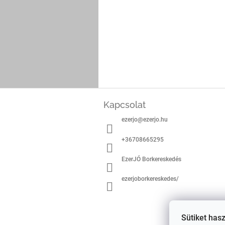
L
á
Kapcsolat
b
ezerjo
@
ezerjo.hu
l
é
+36708665295
c
EzerJÓ Borkereskedés
ezerjoborkereskedes/
Sütiket has