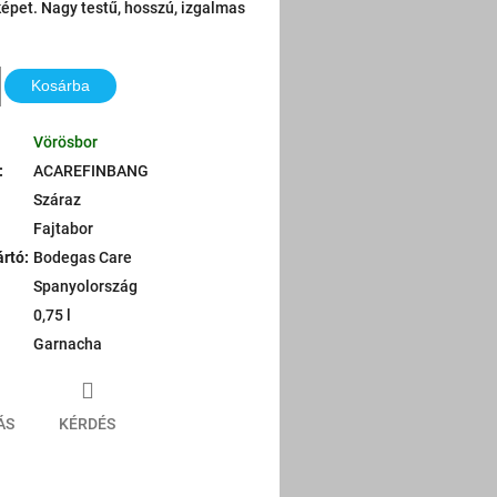
képet. Nagy testű, hosszú, izgalmas
Kosárba
Vörösbor
:
ACAREFINBANG
Száraz
Fajtabor
ártó
:
Bodegas Care
Spanyolország
0,75 l
Garnacha
ÁS
KÉRDÉS