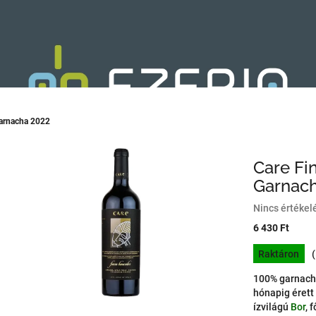
Garnacha 2022
Care Fi
Garnac
A
Nincs értékel
termék
6 430 Ft
átlagos
Egységár:
értékelése
Raktáron
5-
ből
100% garnacha
0,0
hónapig érett
csillag.
ízvilágú
Bor
, 