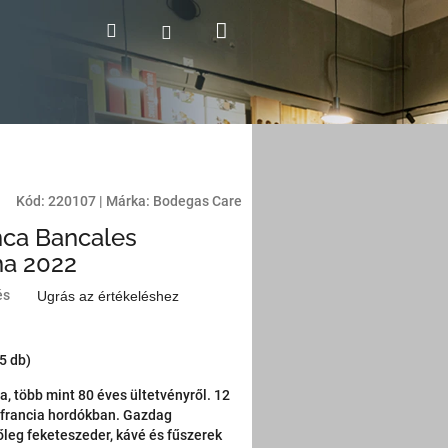
Kosár
Keresés
Bejelentkezés
Kód:
220107
|
Márka:
Bodegas Care
nca Bancales
ha 2022
és
Ugrás az értékeléshez
(5 db)
, több mint 80 éves ültetvényről. 12
 francia hordókban. Gazdag
főleg feketeszeder, kávé és fűszerek