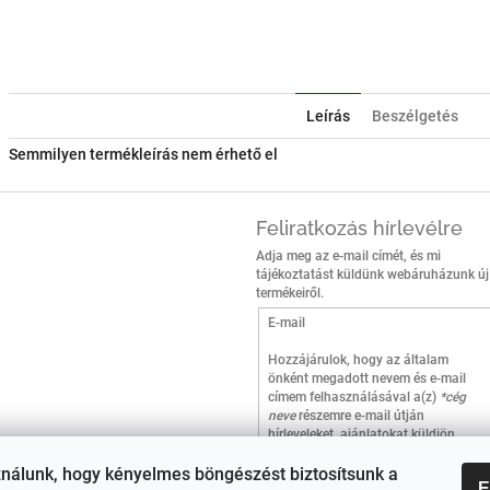
Facebook
Twitt
Leírás
Beszélgetés
Semmilyen termékleírás nem érhető el
Feliratkozás hírlevélre
Adja meg az e-mail címét, és mi
tájékoztatást küldünk webáruházunk új
termékeiről.
E-mail
Hozzájárulok, hogy az általam
önként megadott nevem és e-mail
címem felhasználásával a(z)
*cég
neve
részemre e-mail útján
hírleveleket, ajánlatokat küldjön.
Kijelentem, hogy az
adatkezelési
tájékoztatót
elolvastam.
ználunk, hogy kényelmes böngészést biztosítsunk a
E
Megértettem, hogy a