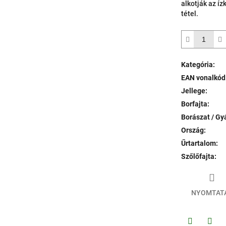
alkotják az íz
tétel.
Kategória
:
EAN vonalkód
Jellege
:
Borfajta
:
Borászat / Gy
Ország
:
Űrtartalom
:
Szőlőfajta
:
NYOMTAT