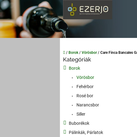
Ugrás
a
fő
tartalomhoz
Kezdőlap
/
Borok
/
Vörösbor
/
Care Finca Bancales 
O
Kategóriák
Kategóriák
l
átugrása
Borok
d
a
Vörösbor
l
Fehérbor
s
Rosé bor
ó
p
Narancsbor
a
Siller
n
Buborékok
e
l
Pálinkák, Párlatok