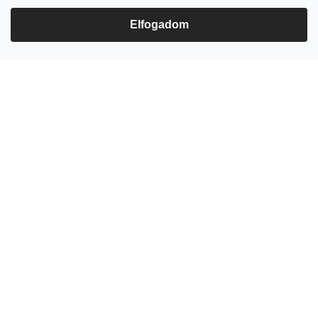
ezerjoborkereskedes/
Elfogadom
Feliratkozás hírlevélre
Adja meg az e-mail címét, és mi tájékoztatást küldünk webáruházunk új
termékeiről.
E-mail