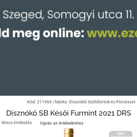
Kód:
211966
|
Márka:
Disznókő Szőlőbirtok és Pincészet
Disznókő SB Késői Furmint 2021 DRS
A
Nincs értékelés
Ugrás az értékeléshez
termék
átlagos
DRS