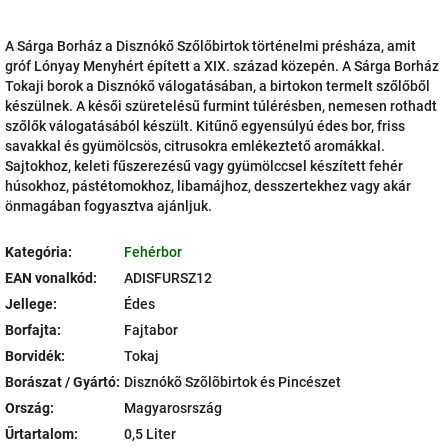
A Sárga Borház a Disznókő Szőlőbirtok történelmi présháza, amit
gróf Lónyay Menyhért épített a XIX. század közepén. A Sárga Borház
Tokaji borok a Disznókő válogatásában, a birtokon termelt szőlőből
készülnek. A késői szüretelésű furmint túlérésben, nemesen rothadt
szőlők válogatásából készült. Kitűnő egyensúlyú édes bor, friss
savakkal és gyümölcsös, citrusokra emlékeztető aromákkal.
Sajtokhoz, keleti fűszerezésű vagy gyümölccsel készített fehér
húsokhoz, pástétomokhoz, libamájhoz, desszertekhez vagy akár
önmagában fogyasztva ajánljuk.
Kategória
:
Fehérbor
EAN vonalkód
:
ADISFURSZ12
Jellege
:
Édes
Borfajta
:
Fajtabor
Borvidék
:
Tokaj
Borászat / Gyártó
:
Disznókõ Szõlõbirtok és Pincészet
Ország
:
Magyarosrszág
Űrtartalom
:
0,5 Liter