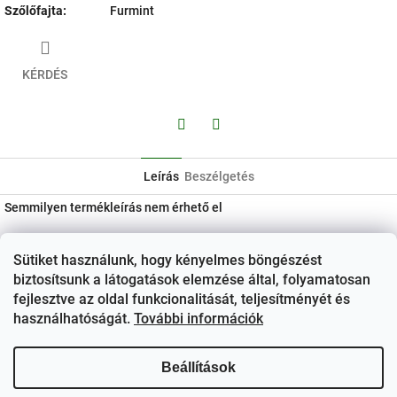
Szőlőfajta
:
Furmint
KÉRDÉS
Facebook
Twitter
Leírás
Beszélgetés
Semmilyen termékleírás nem érhető el
L
Sütiket használunk, hogy kényelmes böngészést
á
Kapcsolat
biztosítsunk a látogatások elemzése által, folyamatosan
b
ezerjo
@
ezerjo.hu
fejlesztve az oldal funkcionalitását, teljesítményét és
l
használhatóságát.
További információk
é
+36708665295
c
EzerJÓ Borkereskedés
Beállítások