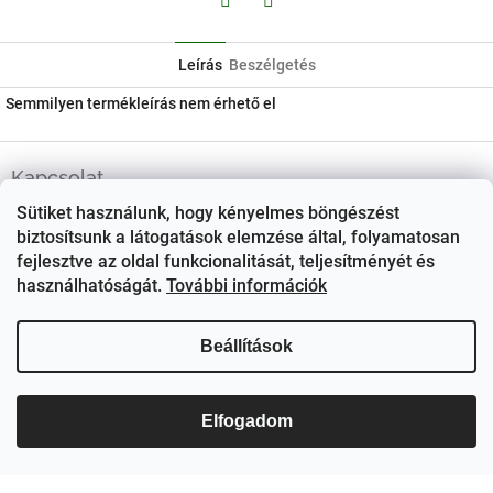
Facebook
Twitter
Leírás
Beszélgetés
Semmilyen termékleírás nem érhető el
L
á
Kapcsolat
b
Sütiket használunk, hogy kényelmes böngészést
ezerjo
@
ezerjo.hu
l
biztosítsunk a látogatások elemzése által, folyamatosan
é
+36708665295
fejlesztve az oldal funkcionalitását, teljesítményét és
c
használhatóságát.
További információk
EzerJÓ Borkereskedés
ezerjoborkereskedes/
Beállítások
Elfogadom