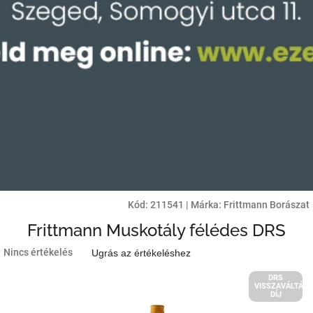
Kód:
211541
|
Márka:
Frittmann Borászat
Frittmann Muskotály félédes DRS
A
Nincs értékelés
Ugrás az értékeléshez
termék
átlagos
DRS
VISSZAVÁLTÁSI
értékelése
DÍJ
5-