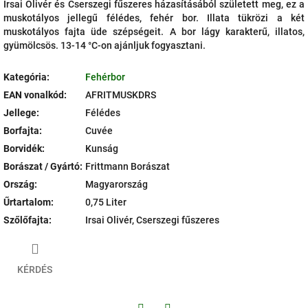
Irsai Olivér és Cserszegi fűszeres házasításából született meg, ez a
muskotályos jellegű félédes, fehér bor. Illata tükrözi a két
muskotályos fajta üde szépségeit. A bor lágy karakterű, illatos,
gyümölcsös. 13-14 °C-on ajánljuk fogyasztani.
Kategória
:
Fehérbor
EAN vonalkód
:
AFRITMUSKDRS
Jellege
:
Félédes
Borfajta
:
Cuvée
Borvidék
:
Kunság
Borászat / Gyártó
:
Frittmann Borászat
Ország
:
Magyarország
Űrtartalom
:
0,75 Liter
Szőlőfajta
:
Irsai Olivér, Cserszegi fűszeres
KÉRDÉS