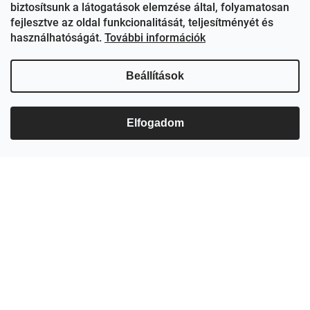
biztosítsunk a látogatások elemzése által, folyamatosan
Feliratkozás hírlevélre
fejlesztve az oldal funkcionalitását, teljesítményét és
Adja meg az e-mail címét, és mi tájékoztatást küldünk webáruházunk új
használhatóságát.
További információk
termékeiről.
E-mail
Beállítások
Hozzájárulok, hogy az általam önként megadott nevem és e-mail címem
felhasználásával a(z)
*cég neve
részemre e-mail útján hírleveleket,
ajánlatokat küldjön. Kijelentem, hogy az
adatkezelési tájékoztatót
elolvastam. Megértettem, hogy a hozzájárulásom bármikor
Elfogadom
visszavonhatom.
Feliratkozás
Információk önnek
A vásárlás lépései
Üzleti feltételek (ÁSZF)
Adatkezelési tájékoztató
Elállás a szerződéstől
Copyright 2026
Ezerjó Borkereskedés Szeged, Somogyi
Shoptet készítette