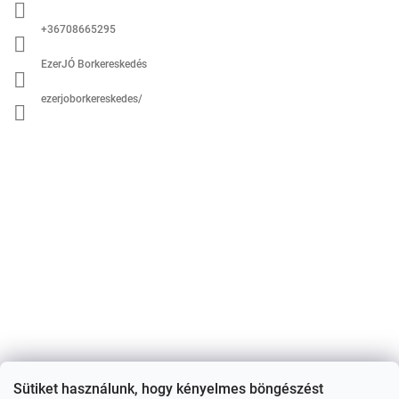
l
é
+36708665295
c
EzerJÓ Borkereskedés
ezerjoborkereskedes/
Sütiket használunk, hogy kényelmes böngészést