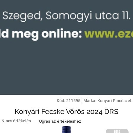
Kód:
211595
|
Márka:
Konyári Pincészet
Konyári Fecske Vörös 2024 DRS
A
Nincs értékelés
Ugrás az értékeléshez
termék
átlagos
DRS