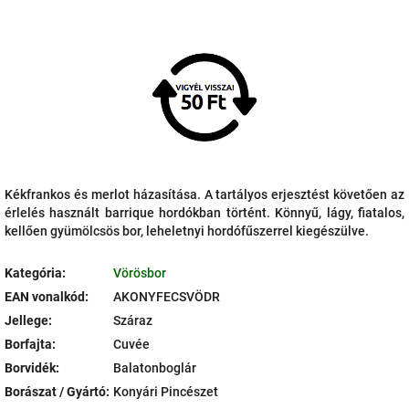
Kékfrankos és merlot házasítása. A tartályos erjesztést követően az
érlelés használt barrique hordókban történt. Könnyű, lágy, fiatalos,
kellően gyümölcsös bor, leheletnyi hordófűszerrel kiegészülve.
Kategória
:
Vörösbor
EAN vonalkód
:
AKONYFECSVÖDR
Jellege
:
Száraz
Borfajta
:
Cuvée
Borvidék
:
Balatonboglár
Borászat / Gyártó
:
Konyári Pincészet