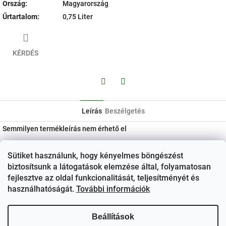
Ország
:
Magyarország
Űrtartalom
:
0,75 Liter
KÉRDÉS
Facebook
Twitter
Leírás
Beszélgetés
Semmilyen termékleírás nem érhető el
L
Sütiket használunk, hogy kényelmes böngészést
á
Kapcsolat
biztosítsunk a látogatások elemzése által, folyamatosan
b
fejlesztve az oldal funkcionalitását, teljesítményét és
ezerjo
@
ezerjo.hu
l
használhatóságát.
További információk
é
+36708665295
c
Beállítások
EzerJÓ Borkereskedés