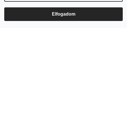
ezerjoborkereskedes/
Elfogadom
Feliratkozás hírlevélre
Adja meg az e-mail címét, és mi tájékoztatást küldünk webáruházunk új
termékeiről.