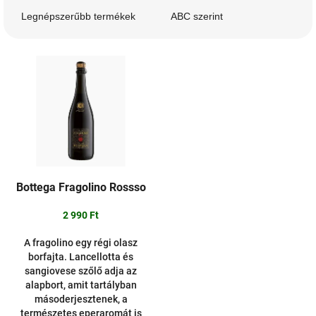
m
Legnépszerűbb termékek
ABC szerint
é
k
T
e
e
k
r
r
m
e
é
n
k
d
e
e
k
z
l
é
Bottega Fragolino Rossso
i
s
s
e
2 990 Ft
t
á
A fragolino egy régi olasz
borfajta. Lancellotta és
j
sangiovese szőlő adja az
a
alapbort, amit tartályban
másoderjesztenek, a
természetes eperaromát is