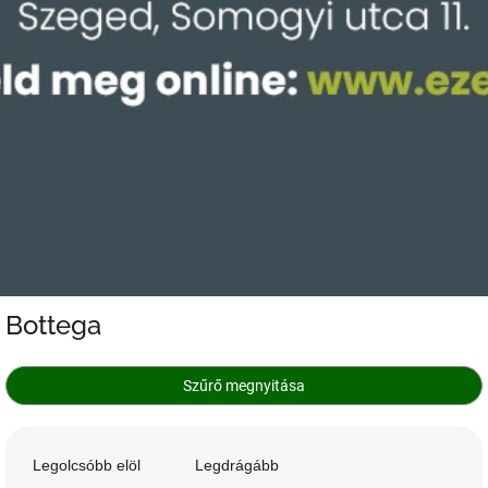
Bottega
Szűrő megnyitása
T
e
Legolcsóbb elöl
Legdrágább
r