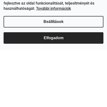
s
fejlesztve az oldal funkcionalitását, teljesítményét és
e
használhatóságát.
További információk
l
e
m
Beállítások
e
i
Elfogadom
Feliratkozás hírlevélre
Adja meg az e-mail címét, és mi tájékoztatást küldünk webáruházunk új
termékeiről.
E-mail