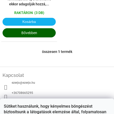
ekkor adagolják hozzá,...
RAKTÁRON
(3 DB)
Kosárba
Bővebben
összesen
1
termék
L
i
s
t
L
a
á
Kapcsolat
i
b
r
ezerjo
@
ezerjo.hu
l
á
é
n
+36708665295
c
y
í
EzerJÓ Borkereskedés
Sütiket használunk, hogy kényelmes böngészést
t
á
biztosítsunk a látogatások elemzése által, folyamatosan
ezerjoborkereskedes/