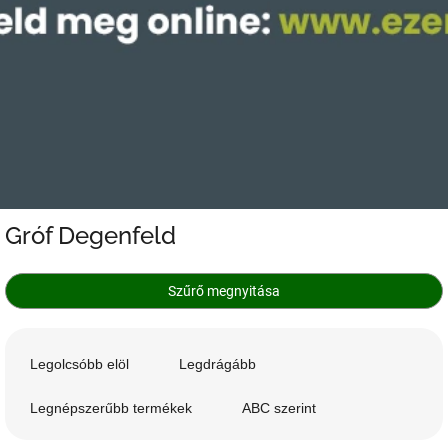
Gróf Degenfeld
Szűrő megnyitása
T
e
Legolcsóbb elöl
Legdrágább
r
m
Legnépszerűbb termékek
ABC szerint
é