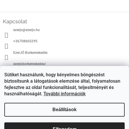
i
s
t
L
a
á
Kapcsolat
i
b
r
ezerjo
@
ezerjo.hu
l
á
é
n
+36708665295
c
y
í
EzerJÓ Borkereskedés
t
á
ezerjoborkereskedes/
s
e
Sütiket használunk, hogy kényelmes böngészést
l
biztosítsunk a látogatások elemzése által, folyamatosan
e
fejlesztve az oldal funkcionalitását, teljesítményét és
m
használhatóságát.
További információk
e
i
Beállítások