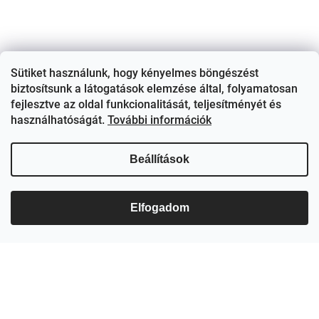
Sütiket használunk, hogy kényelmes böngészést
biztosítsunk a látogatások elemzése által, folyamatosan
fejlesztve az oldal funkcionalitását, teljesítményét és
használhatóságát.
További információk
Feliratkozás hírlevélre
Adja meg az e-mail címét, és mi tájékoztatást küldünk webáruházunk új
Beállítások
termékeiről.
E-mail
Hozzájárulok, hogy az általam önként megadott nevem és e-mail címem
Elfogadom
felhasználásával a(z)
*cég neve
részemre e-mail útján hírleveleket,
ajánlatokat küldjön. Kijelentem, hogy az
adatkezelési tájékoztatót
elolvastam. Megértettem, hogy a hozzájárulásom bármikor
visszavonhatom.
Feliratkozás
Információk önnek