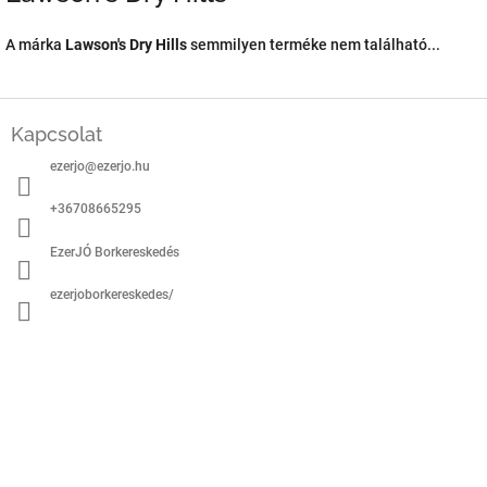
A márka
Lawson's Dry Hills
semmilyen terméke nem található...
L
á
Kapcsolat
b
ezerjo
@
ezerjo.hu
l
é
+36708665295
c
EzerJÓ Borkereskedés
ezerjoborkereskedes/