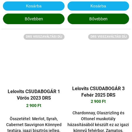
Kosárba
Kosárba
Bővebben
Bővebben
DRS VISSZAVÁLTÁSI DÍJ
DRS VISSZAVÁLTÁSI DÍJ
Lelovits CSUDABOGÁR 3
Lelovits CSUDABOGÁR 1
Fehér 2025 DRS
Vörös 2023 DRS
2 900 Ft
2 900 Ft
Chardonnay, Olaszrizling és
Összetétel: Merlot, Syrah,
Ottonel muskotály
Cabernet Sauvignon Könnyed
házasításából készült ez az igazi
textúra, igazi bisztrós jelleg.
könnyű fehérbor. Zamatos,