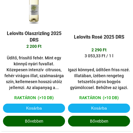
Lelovits Olaszrizling 2025
Lelovits Rosé 2025 DRS
DRS
2 200 Ft
2 290 Ft
Egységár:
3 053,33 Ft / 1 l
Üdítő, frissítő fehér. Mint egy
könnyű nyári fuvallat.
Közepesen intenzív citrusos,
Igazi könnyed, üdítően friss rozé.
fehér virágos illat, szalmasárga
Illatában, ízében rengeteg
szín, kellemesen hosszú utóíz
tetszetős piros bogyós
jellemzi. Az alapanyag a...
gyümölccsel. Behűtve az igazi.
RAKTÁRON
(>10 DB)
RAKTÁRON
(>10 DB)
Kosárba
Kosárba
Bővebben
Bővebben