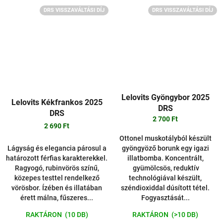
DRS VISSZAVÁLTÁSI DÍJ
DRS VISSZAVÁLTÁSI DÍJ
Lelovits Gyöngybor 2025
Lelovits Kékfrankos 2025
DRS
DRS
2 700 Ft
2 690 Ft
Ottonel muskotályból készült
Lágyság és elegancia párosul a
gyöngyöző borunk egy igazi
határozott férfias karakterekkel.
illatbomba. Koncentrált,
Ragyogó, rubinvörös színű,
gyümölcsös, reduktív
közepes testtel rendelkező
technológiával készült,
vörösbor. Ízében és illatában
széndioxiddal dúsított tétel.
érett málna, fűszeres...
Fogyasztását...
RAKTÁRON
(10 DB)
RAKTÁRON
(>10 DB)