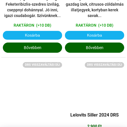
Feketeribizlis-szedres ízvilág,
gazdag ízek, citrusos-zöldalmás
cseppnyi dohánnyal. Jó inni,
illatjegyek, kortyban kerek
igazi csudabogár. Szívünknek...
savak...
RAKTÁRON
(>10 DB)
RAKTÁRON
(>10 DB)
Kosárba
Kosárba
Bővebben
Bővebben
DRS VISSZAVÁLTÁSI DÍJ
DRS VISSZAVÁLTÁSI DÍJ
Lelovits Siller 2024 DRS
2 900 Ft