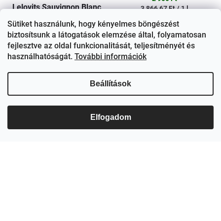
Lelovits Sauvignon Blanc
Egységár:
3 866,67 Ft / 1 l
2025 DRS
Sütiket használunk, hogy kényelmes böngészést
Sillerünket cabernet sauvignon
biztosítsunk a látogatások elemzése által, folyamatosan
és cabernet franc szőlőből
2 900 Ft
fejlesztve az oldal funkcionalitását, teljesítményét és
készítettük, melyet élénkség,
használhatóságát.
További információk
vidámság, kedvesség jellemez.
Készítése során törekedtünk az
elsődleges szőlőaromák...
RAKTÁRON
(7 DB)
Beállítások
PILLANATNYILAG NEM
Kosárba
ELÉRHETŐ
Elfogadom
Bővebben
Bővebben
DRS VISSZAVÁLTÁSI DÍJ
DRS VISSZAVÁLTÁSI DÍJ