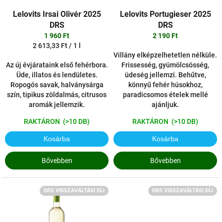
k
z
l
é
Lelovits Irsai Olivér 2025
Lelovits Portugieser 2025
i
s
DRS
DRS
s
e
1 960 Ft
2 190 Ft
t
Egységár:
2 613,33 Ft / 1 l
á
Villány elképzelhetetlen nélküle.
j
Az új évjárataink első fehérbora.
Frissesség, gyümölcsösség,
a
Üde, illatos és lendületes.
üdeség jellemzi. Behűtve,
Ropogós savak, halványsárga
könnyű fehér húsokhoz,
szín, tipikus zöldalmás, citrusos
paradicsomos ételek mellé
aromák jellemzik.
ajánljuk.
RAKTÁRON
(>10 DB)
RAKTÁRON
(>10 DB)
Kosárba
Kosárba
Bővebben
Bővebben
DRS VISSZAVÁLTÁSI DÍJ
DRS VISSZAVÁLTÁSI DÍJ