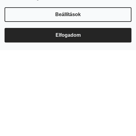
ismerős kedvencektől az...
RAKTÁRON
(3 DB)
RAKTÁRON
(4 DB)
Beállítások
Kosárba
Kosárba
Elfogadom
Bővebben
Bővebben
ÚJDONSÁG
ÚJDONSÁG
Tea OR TEA? Dukes's Blues
Tea OR TEA? EverGinger TC
TC
5 410 Ft
5 410 Ft
Összetevők: Fekete tea,