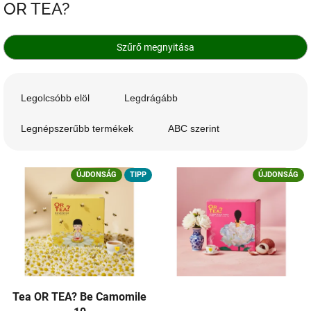
OR TEA?
Szűrő megnyitása
T
e
Legolcsóbb elöl
Legdrágább
r
m
Legnépszerűbb termékek
ABC szerint
é
k
T
e
ÚJDONSÁG
TIPP
ÚJDONSÁG
e
k
r
r
m
e
é
n
k
d
e
e
k
z
l
é
Tea OR TEA? Be Camomile
i
s