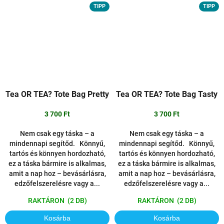
TIPP
TIPP
Tea OR TEA? Tote Bag Pretty
Tea OR TEA? Tote Bag Tasty
3 700 Ft
3 700 Ft
Nem csak egy táska – a
Nem csak egy táska – a
mindennapi segítőd. Könnyű,
mindennapi segítőd. Könnyű,
tartós és könnyen hordozható,
tartós és könnyen hordozható,
ez a táska bármire is alkalmas,
ez a táska bármire is alkalmas,
amit a nap hoz – bevásárlásra,
amit a nap hoz – bevásárlásra,
edzőfelszerelésre vagy a...
edzőfelszerelésre vagy a...
RAKTÁRON
(2 DB)
RAKTÁRON
(2 DB)
Kosárba
Kosárba