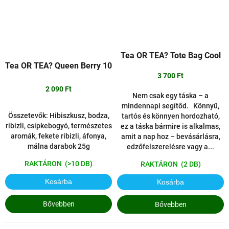
Tea OR TEA? Tote Bag Cool
Tea OR TEA? Queen Berry 10
3 700 Ft
2 090 Ft
Nem csak egy táska – a
mindennapi segítőd. Könnyű,
Összetevők: Hibiszkusz, bodza,
tartós és könnyen hordozható,
ribizli, csipkebogyó, természetes
ez a táska bármire is alkalmas,
aromák, fekete ribizli, áfonya,
amit a nap hoz – bevásárlásra,
málna darabok 25g
edzőfelszerelésre vagy a...
RAKTÁRON
(>10 DB)
RAKTÁRON
(2 DB)
Kosárba
Kosárba
Bővebben
Bővebben