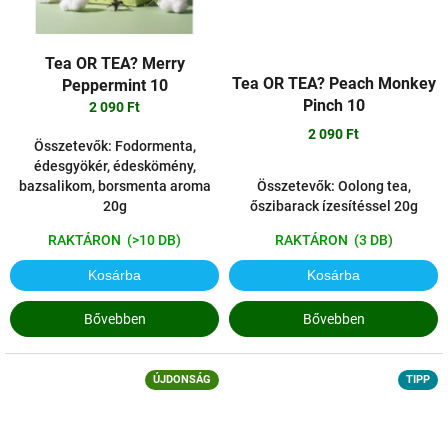
Tea OR TEA? Merry
Tea OR TEA? Peach Monkey
Peppermint 10
Pinch 10
2 090 Ft
2 090 Ft
Összetevők: Fodormenta,
édesgyökér, édeskömény,
Összetevők: Oolong tea,
bazsalikom, borsmenta aroma
őszibarack ízesítéssel 20g
20g
RAKTÁRON
(3 DB)
RAKTÁRON
(>10 DB)
Kosárba
Kosárba
Bővebben
Bővebben
ÚJDONSÁG
TIPP