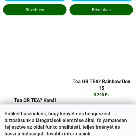
Bővebben
Bővebben
Tea OR TEA? Rainbow Box
15
5 290 Ft
Tea OR TEA? Kanál
VÁLOGATÁSOS CSOMAG | Nettó
tömeg (46 g) Ízek vibráló ünnepe
Sütiket használunk, hogy kényelmes böngészést
4 400 Ft
egyetlen elbűvölő dobozban!
biztosítsunk a látogatások elemzése által, folyamatosan
Fedezzen fel 15 egyedi tasakot
fejlesztve az oldal funkcionalitását, teljesítményét és
– mindegyik egy ízkaland az
használhatóságát.
További információk