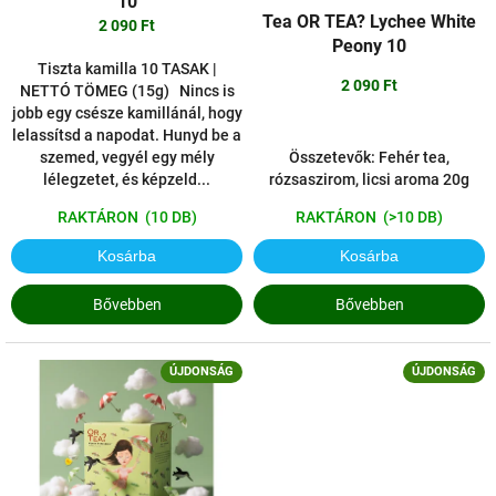
10
s
e
Tea OR TEA? Lychee White
2 090 Ft
t
Peony 10
á
Tiszta kamilla 10 TASAK |
2 090 Ft
j
NETTÓ TÖMEG (15g) Nincs is
a
jobb egy csésze kamillánál, hogy
lelassítsd a napodat. Hunyd be a
Összetevők: Fehér tea,
szemed, vegyél egy mély
rózsaszirom, licsi aroma 20g
lélegzetet, és képzeld...
RAKTÁRON
(>10 DB)
RAKTÁRON
(10 DB)
Kosárba
Kosárba
Bővebben
Bővebben
ÚJDONSÁG
ÚJDONSÁG