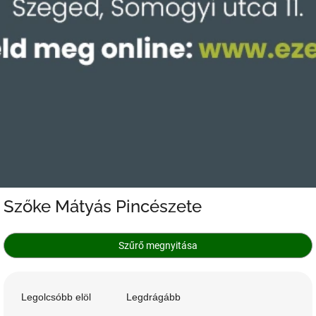
Szőke Mátyás Pincészete
Szűrő megnyitása
T
e
Legolcsóbb elöl
Legdrágább
r