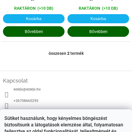
RAKTÁRON
(>10 DB)
RAKTÁRON
(>10 DB)
Kosárba
Kosárba
Bővebben
Bővebben
összesen
2
termék
L
i
s
t
L
a
á
Kapcsolat
i
b
r
ezerjo
@
ezerjo.hu
l
á
é
n
+36708665295
c
y
í
EzerJÓ Borkereskedés
t
Sütiket használunk, hogy kényelmes böngészést
á
ezerjoborkereskedes/
biztosítsunk a látogatások elemzése által, folyamatosan
s
fejlesztve az oldal funkcionalitását, teljesítményét és