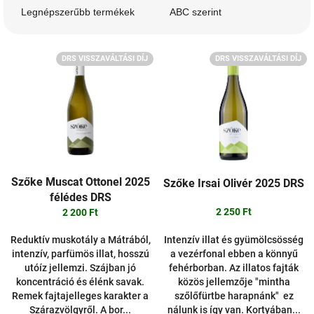
m
Legnépszerűbb termékek
ABC szerint
é
k
T
e
DRS VISSZAVÁLTÁSI DÍJ
DRS VISSZAVÁLTÁSI DÍJ
e
k
r
r
m
e
é
n
k
d
e
e
k
z
l
é
Szőke Muscat Ottonel 2025
Szőke Irsai Olivér 2025 DRS
i
s
félédes DRS
s
e
2 250 Ft
2 200 Ft
t
á
Intenzív illat és gyümölcsösség
Reduktív muskotály a Mátrából,
j
a vezérfonal ebben a könnyű
intenzív, parfümös illat, hosszú
a
fehérborban. Az illatos fajták
utóíz jellemzi. Szájban jó
közös jellemzője "mintha
koncentráció és élénk savak.
szőlőfürtbe harapnánk" ez
Remek fajtajelleges karakter a
nálunk is így van. Kortyában...
Szárazvölgyről. A bor...