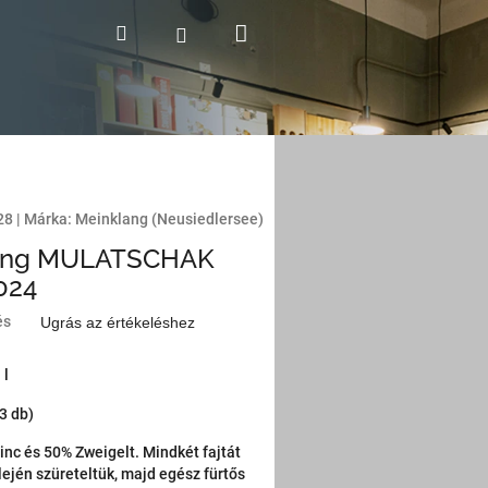
Kosár
Keresés
Bejelentkezés
28
|
Márka:
Meinklang (Neusiedlersee)
ang MULATSCHAK
024
és
Ugrás az értékeléshez
 l
(3 db)
inc és 50% Zweigelt. Mindkét fajtát
ején szüreteltük, majd egész fürtős