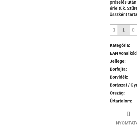
préselés után
érleltük. Szű
összként tart
Kategória
:
EAN vonalkód
Jellege
:
Borfajta
:
Borvidék
:
Borászat / Gy
Ország
:
Űrtartalom
:
NYOMTAT