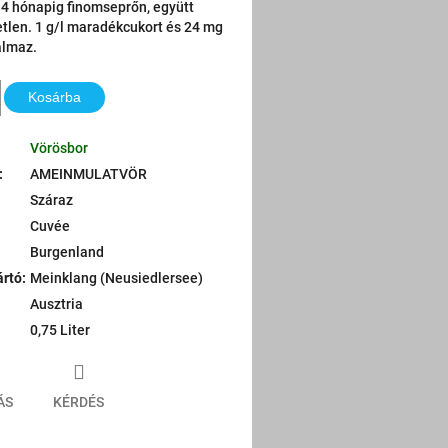
 4 hónapig finomseprőn, együtt
retlen. 1 g/l maradékcukort és 24 mg
almaz.
Kosárba
Vörösbor
:
AMEINMULATVÖR
Száraz
Cuvée
Burgenland
ártó
:
Meinklang (Neusiedlersee)
Ausztria
0,75 Liter
ÁS
KÉRDÉS