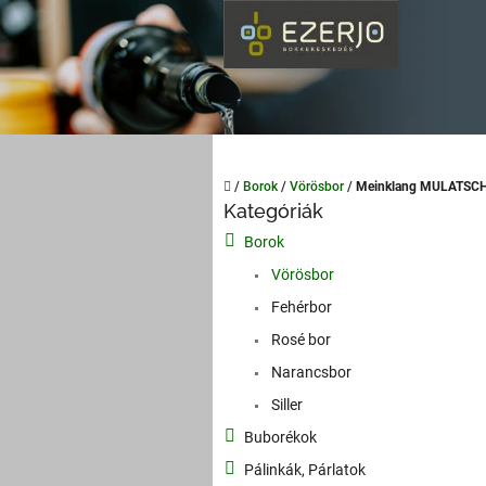
Ugrás
a
fő
tartalomhoz
Kezdőlap
/
Borok
/
Vörösbor
/
Meinklang MULATSCH
O
Kategóriák
Kategóriák
l
átugrása
Borok
d
a
Vörösbor
l
Fehérbor
s
Rosé bor
ó
p
Narancsbor
a
Siller
n
Buborékok
e
l
Pálinkák, Párlatok