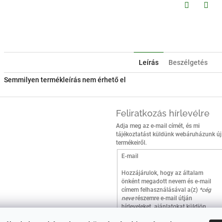
Facebook
Twitt
Leírás
Beszélgetés
Semmilyen termékleírás nem érhető el
Feliratkozás hírlevélre
Adja meg az e-mail címét, és mi
tájékoztatást küldünk webáruházunk új
termékeiről.
E-mail
Hozzájárulok, hogy az általam
önként megadott nevem és e-mail
címem felhasználásával a(z)
*cég
neve
részemre e-mail útján
hírleveleket, ajánlatokat küldjön.
Kijelentem, hogy az
adatkezelési