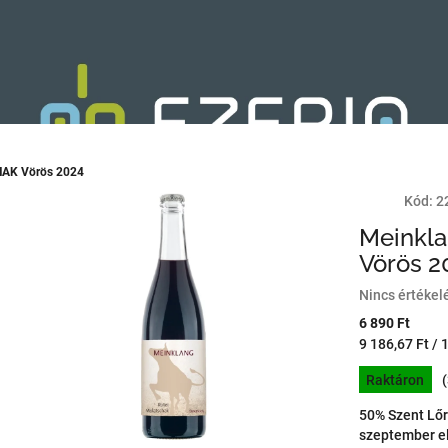
AK Vörös 2024
Kód:
2
Meinkl
Vörös 2
A
Nincs értékel
termék
6 890 Ft
átlagos
Egységár:
9 186,67 Ft / 1
értékelése
5-
Raktáron
ből
0,0
50% Szent Lőr
csillag.
szeptember el