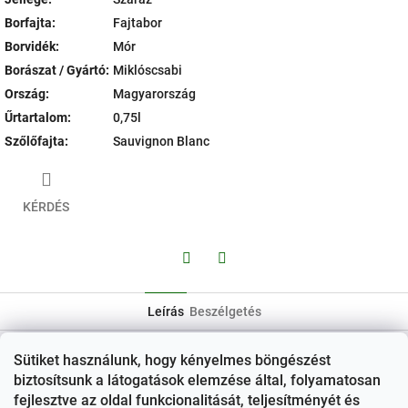
Borfajta
:
Fajtabor
Borvidék
:
Mór
Borászat / Gyártó
:
Miklóscsabi
Ország
:
Magyarország
Űrtartalom
:
0,75l
Szőlőfajta
:
Sauvignon Blanc
KÉRDÉS
Facebook
Twitter
Leírás
Beszélgetés
Semmilyen termékleírás nem érhető el
Sütiket használunk, hogy kényelmes böngészést
biztosítsunk a látogatások elemzése által, folyamatosan
L
fejlesztve az oldal funkcionalitását, teljesítményét és
á
Kapcsolat