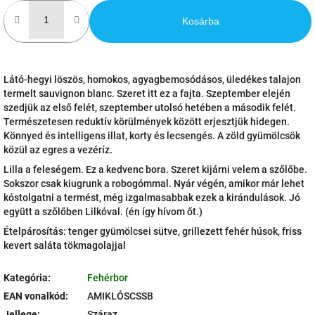
Kosárba
Látó-hegyi löszös, homokos, agyagbemosódásos, üledékes talajon
termelt sauvignon blanc. Szeret itt ez a fajta. Szeptember elején
szedjük az első felét, szeptember utolsó hetében a második felét.
Természetesen reduktív körülmények között erjesztjük hidegen.
Könnyed és intelligens illat, korty és lecsengés. A zöld gyümölcsök
közül az egres a vezéríz.
Lilla a feleségem. Ez a kedvenc bora. Szeret kijárni velem a szőlőbe.
Sokszor csak kiugrunk a robogómmal. Nyár végén, amikor már lehet
kóstolgatni a termést, még izgalmasabbak ezek a kirándulások. Jó
együtt a szőlőben Lilkóval. (én így hívom őt.)
Ételpárosítás: tenger gyümölcsei sütve, grillezett fehér húsok, friss
kevert saláta tökmagolajjal
Kategória
:
Fehérbor
EAN vonalkód
:
AMIKLÓSCSSB
Jellege
:
Száraz