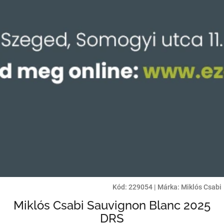
Kód:
229054
|
Márka:
Miklós Csabi
Miklós Csabi Sauvignon Blanc 2025
DRS