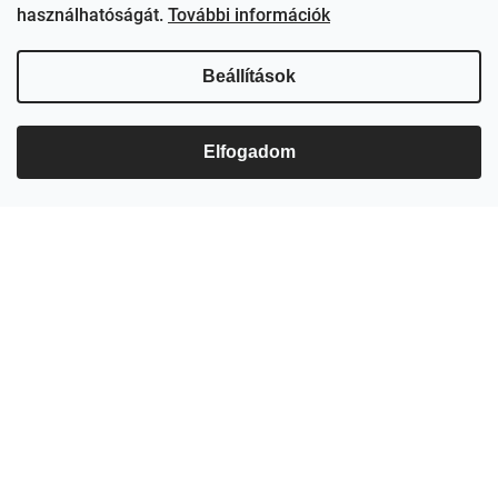
használhatóságát.
További információk
b
ezerjo
@
ezerjo.hu
l
é
+36708665295
Beállítások
c
EzerJÓ Borkereskedés
Elfogadom
ezerjoborkereskedes/