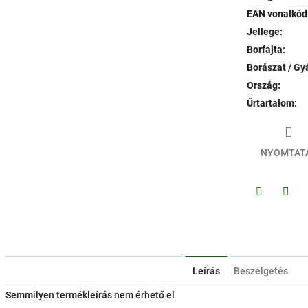
EAN vonalkód
Jellege
:
Borfajta
:
Borászat / Gy
Ország
:
Űrtartalom
:
NYOMTAT
Facebook
Twitt
Leírás
Beszélgetés
Semmilyen termékleírás nem érhető el