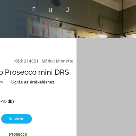
Kosár
Keresés
Bejelentkezés
Kód:
214821
|
Márka:
Mionetto
o Prosecco mini DRS
és
Ugrás az értékeléshez
(>10 db)
Kosárba
Prosecco