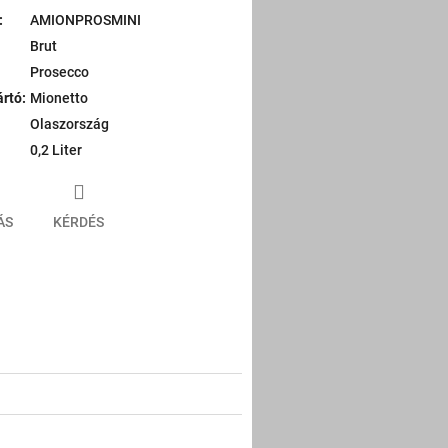
:
AMIONPROSMINI
Brut
Prosecco
ártó
:
Mionetto
Olaszország
0,2 Liter
ÁS
KÉRDÉS
er