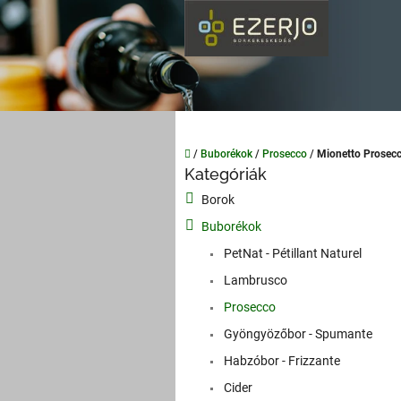
Ugrás
a
fő
tartalomhoz
Kezdőlap
/
Buborékok
/
Prosecco
/
Mionetto Prosec
O
Kategóriák
Kategóriák
l
átugrása
Borok
d
a
Buborékok
l
PetNat - Pétillant Naturel
s
Lambrusco
ó
p
Prosecco
a
Gyöngyözőbor - Spumante
n
Habzóbor - Frizzante
e
l
Cider