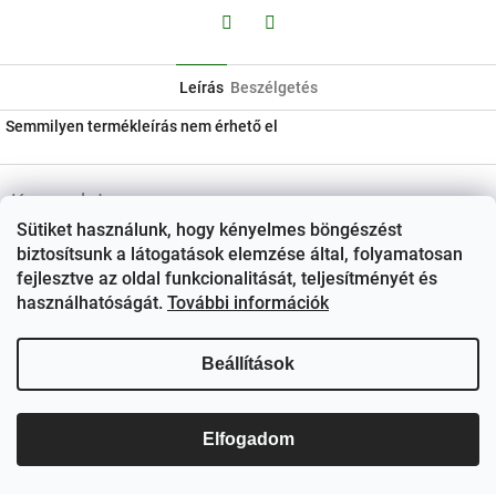
Facebook
Twitter
Leírás
Beszélgetés
Semmilyen termékleírás nem érhető el
L
á
Kapcsolat
b
Sütiket használunk, hogy kényelmes böngészést
ezerjo
@
ezerjo.hu
l
biztosítsunk a látogatások elemzése által, folyamatosan
é
fejlesztve az oldal funkcionalitását, teljesítményét és
+36708665295
c
használhatóságát.
További információk
EzerJÓ Borkereskedés
Beállítások
ezerjoborkereskedes/
Elfogadom