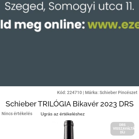
Kód:
224710
|
Márka:
Schieber Pincészet
Schieber TRILÓGIA Bikavér 2023 DRS
A
Nincs értékelés
Ugrás az értékeléshez
termék
átlagos
DRS
VISSZAVÁLTÁSI
értékelése
DÍJ
5-