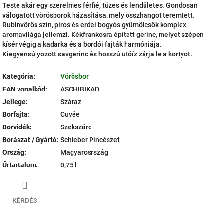
Teste akár egy szerelmes férfié, tüzes és lendületes. Gondosan
válogatott vörösborok házasítása, mely összhangot teremtett.
Rubinvörös szín, piros és erdei bogyós gyümölcsök komplex
aromavilága jellemzi. Kékfrankosra épített gerinc, melyet szépen
kísér végig a kadarka és a bordói fajták harmóniája.
Kiegyensúlyozott savgerinc és hosszú utóíz zárja le a kortyot.
Kategória
:
Vörösbor
EAN vonalkód
:
ASCHIBIKAD
Jellege
:
Száraz
Borfajta
:
Cuvée
Borvidék
:
Szekszárd
Borászat / Gyártó
:
Schieber Pincészet
Ország
:
Magyarosrszág
Űrtartalom
:
0,75 l
KÉRDÉS