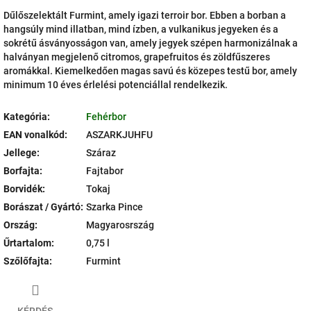
Dűlőszelektált Furmint, amely igazi terroir bor. Ebben a borban a
hangsúly mind illatban, mind ízben, a vulkanikus jegyeken és a
sokrétű ásványosságon van, amely jegyek szépen harmonizálnak a
halványan megjelenő citromos, grapefruitos és zöldfűszeres
aromákkal. Kiemelkedően magas savú és közepes testű bor, amely
minimum 10 éves érlelési potenciállal rendelkezik.
Kategória
:
Fehérbor
EAN vonalkód
:
ASZARKJUHFU
Jellege
:
Száraz
Borfajta
:
Fajtabor
Borvidék
:
Tokaj
Borászat / Gyártó
:
Szarka Pince
Ország
:
Magyarosrszág
Űrtartalom
:
0,75 l
Szőlőfajta
:
Furmint