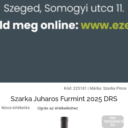
Kód:
225181
|
Márka:
Szarka Pince
Szarka Juharos Furmint 2025 DRS
A
Nincs értékelés
Ugrás az értékeléshez
termék
átlagos
DRS
VISSZAVÁLTÁSI
értékelése
DÍJ