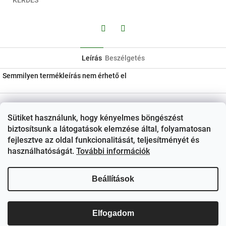
KÉRDÉS
Facebook
Twitter
Leírás
Beszélgetés
Semmilyen termékleírás nem érhető el
L
á
Kapcsolat
Sütiket használunk, hogy kényelmes böngészést
b
ezerjo
@
ezerjo.hu
biztosítsunk a látogatások elemzése által, folyamatosan
l
fejlesztve az oldal funkcionalitását, teljesítményét és
é
+36708665295
használhatóságát.
További információk
c
EzerJÓ Borkereskedés
Beállítások
ezerjoborkereskedes/
Elfogadom