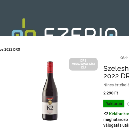
kos 2022 DRS
Kód:
DRS
VISSZAVÁLTÁSI
Szelesh
DÍJ
2022 D
A
Nincs értékel
termék
2 290 Ft
átlagos
Egységár:
értékelése
Raktáron
5-
ből
K2
Kékfranko
0,0
meghatározó f
csillag.
válogatás után