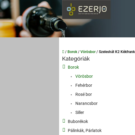
Ugrás
a
fő
tartalomhoz
Kezdőlap
/
Borok
/
Vörösbor
/
Szeleshát K2 Kékfran
O
Kategóriák
Kategóriák
l
átugrása
Borok
d
a
Vörösbor
l
Fehérbor
s
Rosé bor
ó
p
Narancsbor
a
Siller
n
Buborékok
e
l
Pálinkák, Párlatok