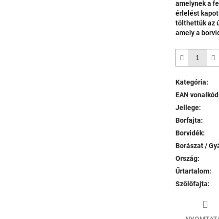
amelynek a fe
érlelést kapot
tölthettük az
amely a borvi
Kategória
:
EAN vonalkód
Jellege
:
Borfajta
:
Borvidék
:
Borászat / Gy
Ország
:
Űrtartalom
:
Szőlőfajta
: