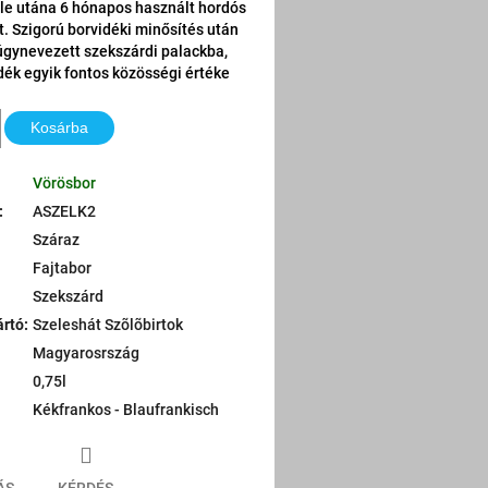
le utána 6 hónapos használt hordós
t. Szigorú borvidéki minősítés után
 úgynevezett szekszárdi palackba,
dék egyik fontos közösségi értéke
Kosárba
Vörösbor
:
ASZELK2
Száraz
Fajtabor
Szekszárd
ártó
:
Szeleshát Szõlõbirtok
Magyarosrszág
0,75l
Kékfrankos - Blaufrankisch