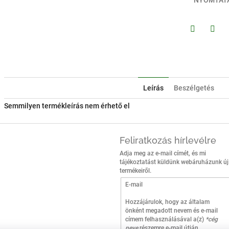
NYOMTAT
Facebook
Twitt
Leírás
Beszélgetés
Semmilyen termékleírás nem érhető el
Feliratkozás hírlevélre
Adja meg az e-mail címét, és mi
tájékoztatást küldünk webáruházunk új
termékeiről.
E-mail
Hozzájárulok, hogy az általam
önként megadott nevem és e-mail
címem felhasználásával a(z)
*cég
neve
részemre e-mail útján