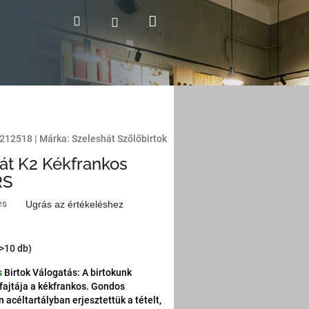
Kosár
Keresés
Bejelentkezés
212518
|
Márka:
Szeleshát Szőlőbirtok
át K2 Kékfrankos
RS
és
Ugrás az értékeléshez
(>10 db)
s
Birtok Válogatás: A birtokunk
ajtája a kékfrankos. Gondos
 acéltartályban erjesztettük a tételt,