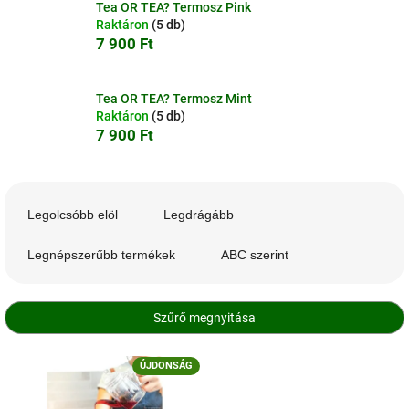
Tea OR TEA? Termosz Pink
Raktáron
(5 db)
7 900 Ft
Tea OR TEA? Termosz Mint
Raktáron
(5 db)
7 900 Ft
T
e
Legolcsóbb elöl
Legdrágább
r
m
Legnépszerűbb termékek
ABC szerint
é
k
e
Szűrő megnyitása
k
r
T
ÚJDONSÁG
e
e
n
r