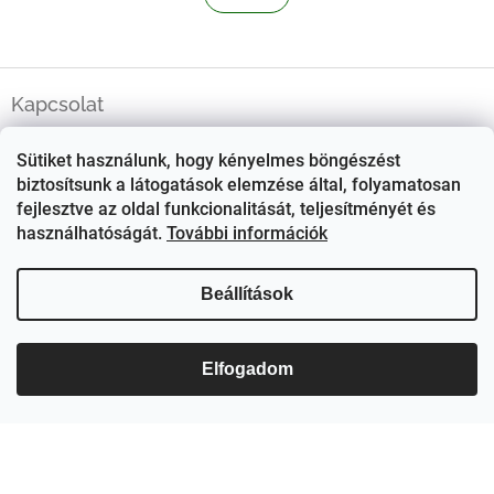
s
á
s
t
a
i
L
r
á
Kapcsolat
á
b
n
ezerjo
@
ezerjo.hu
l
y
Sütiket használunk, hogy kényelmes böngészést
é
í
+36708665295
biztosítsunk a látogatások elemzése által, folyamatosan
c
t
fejlesztve az oldal funkcionalitását, teljesítményét és
á
EzerJÓ Borkereskedés
használhatóságát.
További információk
s
e
ezerjoborkereskedes/
l
Beállítások
e
m
e
i
Elfogadom