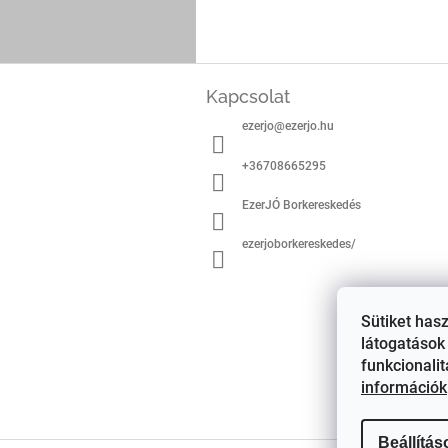
L
á
Kapcsolat
b
ezerjo
@
ezerjo.hu
l
é
+36708665295
c
EzerJÓ Borkereskedés
ezerjoborkereskedes/
Sütiket has
látogatások 
funkcionali
információk
Beállítás