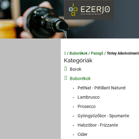
Ugrás
a
fő
tartalomhoz
Kezdőlap
/
Buborékok
/
Pezsgő
/
Törley Alkoholment
O
Kategóriák
Kategóriák
l
átugrása
Borok
d
a
Buborékok
l
PetNat - Pétillant Naturel
s
Lambrusco
ó
p
Prosecco
a
Gyöngyözőbor - Spumante
n
Habzóbor - Frizzante
e
l
Cider