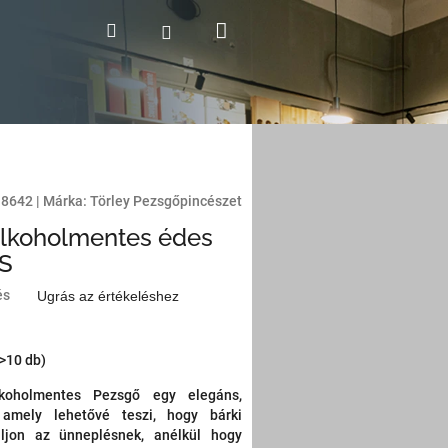
Kosár
Keresés
Bejelentkezés
18642
|
Márka:
Törley Pezsgőpincészet
Alkoholmentes édes
RS
és
Ugrás az értékeléshez
(>10 db)
koholmentes Pezsgő egy elegáns,
l, amely lehetővé teszi, hogy bárki
ljon az ünneplésnek, anélkül hogy