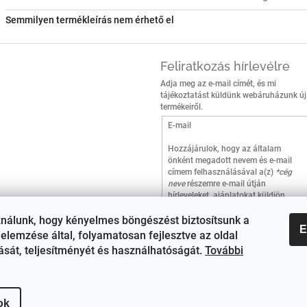
Semmilyen termékleírás nem érhető el
Feliratkozás hírlevélre
Adja meg az e-mail címét, és mi
tájékoztatást küldünk webáruházunk új
termékeiről.
E-mail
Hozzájárulok, hogy az általam
önként megadott nevem és e-mail
címem felhasználásával a(z)
*cég
neve
részemre e-mail útján
hírleveleket, ajánlatokat küldjön.
Kijelentem, hogy az
adatkezelési
tájékoztatót
elolvastam.
ználunk, hogy kényelmes böngészést biztosítsunk a
E
Megértettem, hogy a
elemzése által, folyamatosan fejlesztve az oldal
hozzájárulásom bármikor
tását, teljesítményét és használhatóságát.
További
visszavonhatom.
Feliratkozás
ok