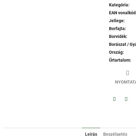
Kategória
:
EAN vonalkód
Jellege
:
Borfajta
:
Borvidék
:
Borászat / Gy
Ország
:
Űrtartalom
:
NYOMTAT
Facebook
Twitt
Leírás
Beszélgetés