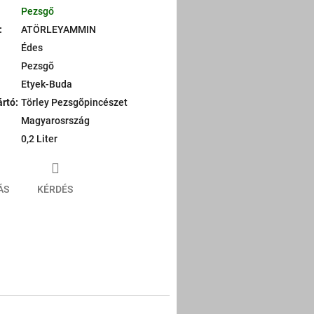
Pezsgő
:
ATÖRLEYAMMIN
Édes
Pezsgõ
Etyek-Buda
ártó
:
Törley Pezsgõpincészet
Magyarosrszág
0,2 Liter
ÁS
KÉRDÉS
er