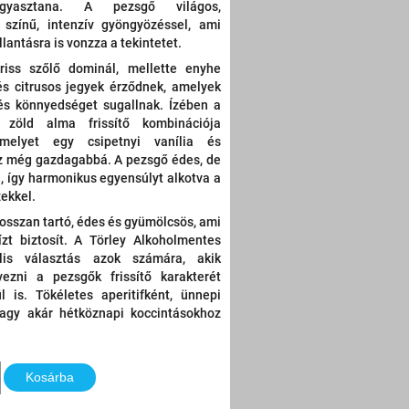
gyasztana.
A pezsgő világos,
 színű, intenzív gyöngyözéssel, ami
llantásra is vonzza a tekintetet.
friss szőlő dominál, mellette enyhe
és citrusos jegyek érződnek, amelyek
 és könnyedséget sugallnak.
Ízében a
zöld alma frissítő kombinációja
 melyet egy csipetnyi vanília és
sz még gazdagabbá.
A pezsgő édes, de
, így harmonikus egyensúlyt alkotva a
ekkel.
osszan tartó, édes és gyümölcsös, ami
zt biztosít.
A Törley Alkoholmentes
lis választás azok számára, akik
vezni a pezsgők frissítő karakterét
l is.
Tökéletes aperitifként, ünnepi
vagy akár hétköznapi koccintásokhoz
Kosárba