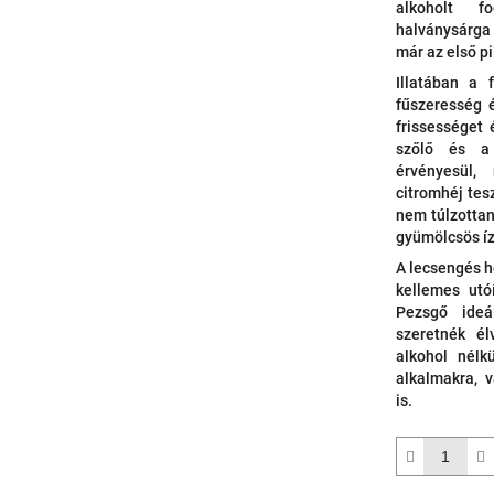
alkoholt fo
halványsárga
már az első pi
Illatában a 
fűszeresség 
frissességet
szőlő és a 
érvényesül,
citromhéj te
nem túlzottan
gyümölcsös íz
A lecsengés h
kellemes utóí
Pezsgő ideá
szeretnék él
alkohol nélkü
alkalmakra, 
is.