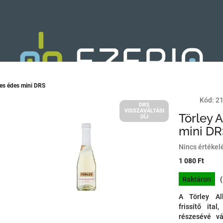
es édes mini DRS
Kód:
2
DRS
VISSZAVÁLTÁSI
Törley 
DÍJ
mini D
A
Nincs értékel
termék
1 080 Ft
átlagos
Egységár:
értékelése
Raktáron
5-
ből
A Törley Al
0,0
frissítő ita
csillag.
részesévé vá