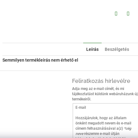
Facebook
Twitt
Leírás
Beszélgetés
Semmilyen termékleírás nem érhető el
Feliratkozás hírlevélre
Adja meg az e-mail címét, és mi
tájékoztatást küldünk webáruházunk új
termékeiről.
E-mail
Hozzájárulok, hogy az általam
önként megadott nevem és e-mail
címem felhasználásával a(z)
*cég
neve
részemre e-mail útján