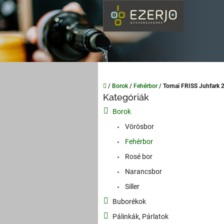
Ugrás
a
fő
tartalomhoz
Kezdőlap
/
Borok
/
Fehérbor
/
Tornai FRISS Juhfark
O
Kategóriák
Kategóriák
l
átugrása
Borok
d
a
Vörösbor
l
Fehérbor
s
Rosé bor
ó
p
Narancsbor
a
Siller
n
Buborékok
e
l
Pálinkák, Párlatok