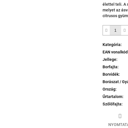
élettel teli. 
melyet az ásv
citrusos gyüm
Kategória
:
EAN vonalkód
Jellege
:
Borfajta
:
Borvidék
:
Borászat / Gy
Ország
:
Űrtartalom
:
Szőlőfajta
:
NYOMTAT