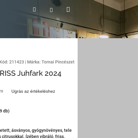
Kosár
Keresés
Bejelentkezés
Kód:
211423
|
Márka:
Tornai Pincészet
FRISS Juhfark 2024
és
Ugrás az értékeléshez
(9 db)
zetett, ásványos, gyógynövényes, tele
 citrusokkal. Ízében vibráló, friss,