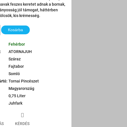
A savak feszes keretet adnak a bornak,
ányosság jól támogat, háttérben
ölcsök, kis krémesség.
Kosárba
Fehérbor
:
ATORNAJUH
Száraz
Fajtabor
Somló
ártó
:
Tornai Pincészet
Magyarország
0,75 Liter
Juhfark
ÁS
KÉRDÉS