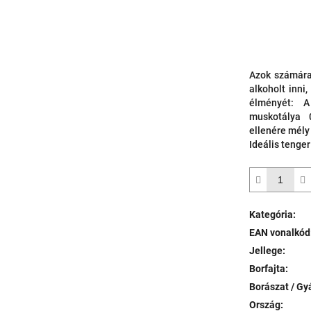
Azok számára
alkoholt inni
élményét: A
muskotálya 0
ellenére mély
Ideális tenge
Kategória
:
EAN vonalkód
Jellege
:
Borfajta
:
Borászat / Gy
Ország
: