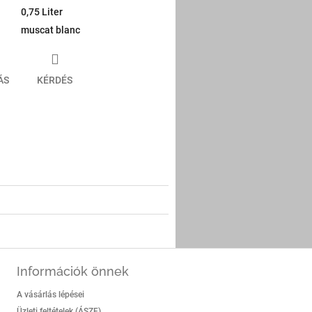
0,75 Liter
muscat blanc
ÁS
KÉRDÉS
er
Információk önnek
A vásárlás lépései
Üzleti feltételek (ÁSZF)