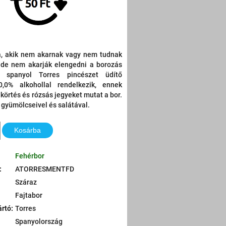
, akik nem akarnak vagy nem tudnak
, de nem akarják elengedni a borozás
 spanyol Torres pincészet üdítő
,0% alkohollal rendelkezik, ennek
 körtés és rózsás jegyeket mutat a bor.
r gyümölcseivel és salátával.
Kosárba
Fehérbor
:
ATORRESMENTFD
Száraz
Fajtabor
ártó
:
Torres
Spanyolország