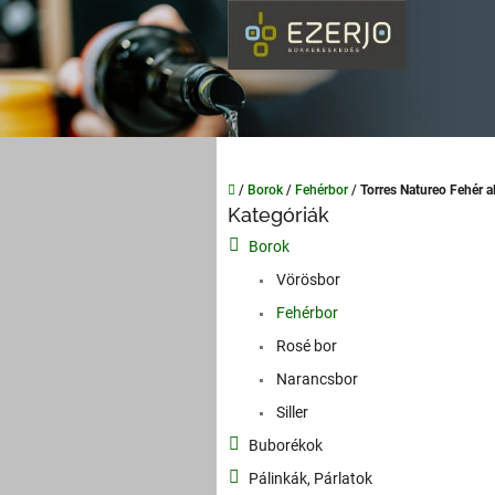
Ugrás
a
fő
tartalomhoz
Kezdőlap
/
Borok
/
Fehérbor
/
Torres Natureo Fehér 
O
Kategóriák
Kategóriák
l
átugrása
Borok
d
a
Vörösbor
l
Fehérbor
s
Rosé bor
ó
p
Narancsbor
a
Siller
n
Buborékok
e
l
Pálinkák, Párlatok