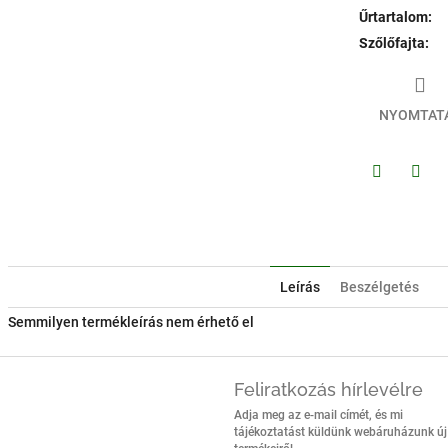
Űrtartalom
:
Szőlőfajta
:
NYOMTAT
Facebook
Twitt
Leírás
Beszélgetés
Semmilyen termékleírás nem érhető el
Feliratkozás hírlevélre
Adja meg az e-mail címét, és mi
tájékoztatást küldünk webáruházunk új