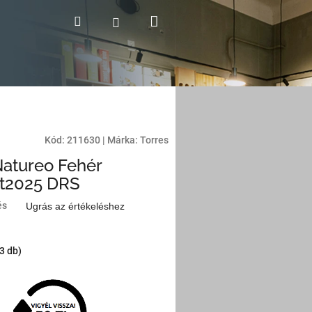
Kosár
Keresés
Bejelentkezés
Kód:
211630
|
Márka:
Torres
Natureo Fehér
nt2025 DRS
és
Ugrás az értékeléshez
(3 db)