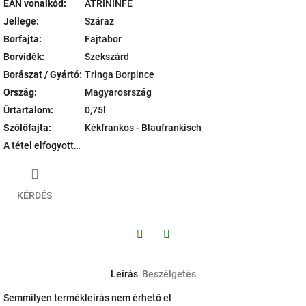
EAN vonalkód
:
ATRININFE
Jellege
:
Száraz
Borfajta
:
Fajtabor
Borvidék
:
Szekszárd
Borászat / Gyártó
:
Tringa Borpince
Ország
:
Magyarosrszág
Űrtartalom
:
0,75l
Szőlőfajta
:
Kékfrankos - Blaufrankisch
A tétel elfogyott…
KÉRDÉS
Facebook
Twitter
Leírás
Beszélgetés
Semmilyen termékleírás nem érhető el