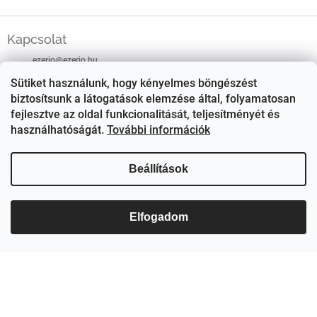
L
á
Kapcsolat
b
ezerjo
@
ezerjo.hu
l
Sütiket használunk, hogy kényelmes böngészést
é
+36708665295
biztosítsunk a látogatások elemzése által, folyamatosan
c
fejlesztve az oldal funkcionalitását, teljesítményét és
EzerJÓ Borkereskedés
használhatóságát.
További információk
ezerjoborkereskedes/
Beállítások
Elfogadom