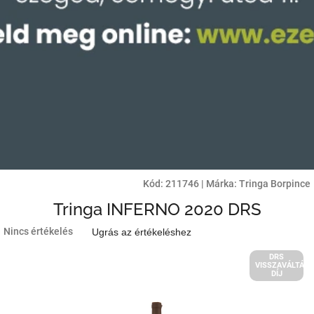
Kód:
211746
|
Márka:
Tringa Borpince
Tringa INFERNO 2020 DRS
A
Nincs értékelés
Ugrás az értékeléshez
termék
átlagos
DRS
VISSZAVÁLTÁSI
értékelése
DÍJ
5-
ből
0,0