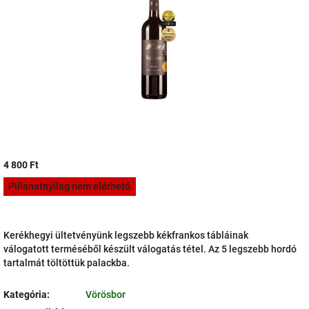
csillag.
4 800 Ft
Egységár:
Pillanatnyilag nem elérhető
Kerékhegyi ültetvényünk legszebb kékfrankos tábláinak
válogatott
terméséből készült válogatás tétel. Az 5 legszebb hordó
tartalmát
töltöttük palackba.
Kategória
:
Vörösbor