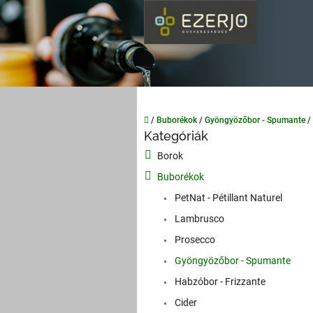
Ugrás
a
fő
tartalomhoz
Kezdőlap
/
Buborékok
/
Gyöngyözőbor - Spumante
/
O
Kategóriák
Kategóriák
l
átugrása
Borok
d
a
Buborékok
l
PetNat - Pétillant Naturel
s
Lambrusco
ó
p
Prosecco
a
Gyöngyözőbor - Spumante
n
Habzóbor - Frizzante
e
l
Cider