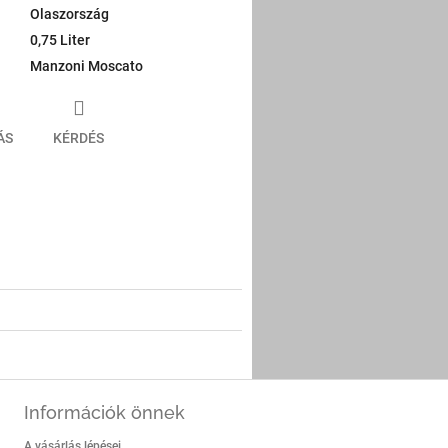
Olaszország
0,75 Liter
Manzoni Moscato
ÁS
KÉRDÉS
er
Információk önnek
A vásárlás lépései