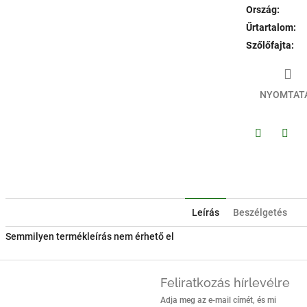
Ország
:
Űrtartalom
:
Szőlőfajta
:
NYOMTAT
Facebook
Twitt
Leírás
Beszélgetés
Semmilyen termékleírás nem érhető el
Feliratkozás hírlevélre
Adja meg az e-mail címét, és mi