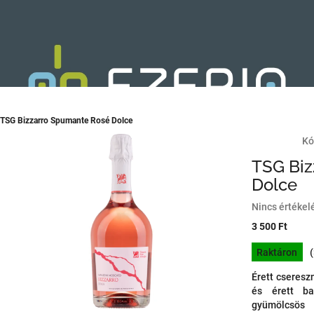
TSG Bizzarro Spumante Rosé Dolce
Kó
TSG Biz
Dolce
A
Nincs értékel
termék
3 500 Ft
átlagos
Egységár:
értékelése
Raktáron
5-
ből
Érett cseresz
0,0
és érett bar
csillag.
gyümölcsös