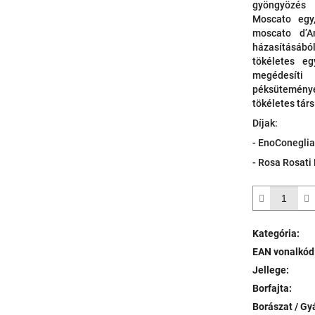
gyöngyözés 
Moscato egy
moscato d’A
házasításábó
tökéletes eg
megédesíti
péksütemén
tökéletes társ
Díjak:
- EnoConeglia
- Rosa Rosati
Kategória
:
EAN vonalkód
Jellege
:
Borfajta
:
Borászat / Gy