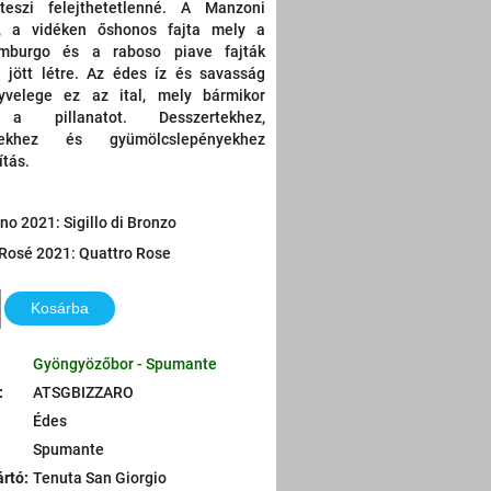
teszi felejthetetlenné. A Manzoni
, a vidéken őshonos fajta mely a
mburgo és a raboso piave fajták
l jött létre. Az édes íz és savasság
yvelege ez az ital, mely bármikor
 a pillanatot. Desszertekhez,
yekhez és gyümölcslepényekhez
ítás.
no 2021: Sigillo di Bronzo
 Rosé 2021: Quattro Rose
Kosárba
Gyöngyözőbor - Spumante
:
ATSGBIZZARO
Édes
Spumante
ártó
:
Tenuta San Giorgio