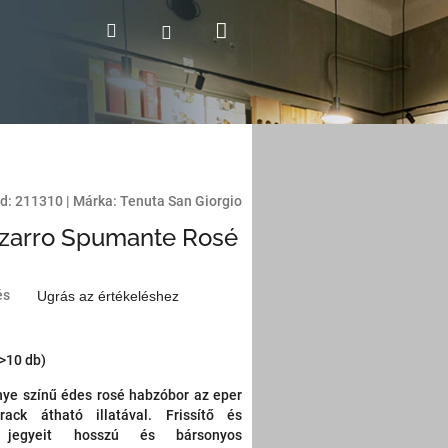
Kosár
Keresés
Bejelentkezés
d:
211310
|
Márka:
Tenuta San Giorgio
zarro Spumante Rosé
és
Ugrás az értékeléshez
(>10 db)
nye színű édes rosé habzóbor az eper
ack átható illatával. Frissítő és
 jegyeit hosszú és bársonyos