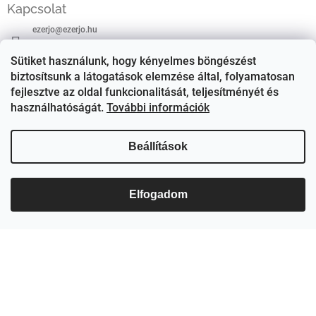
á
Kapcsolat
b
ezerjo
@
ezerjo.hu
l
é
+36708665295
Sütiket használunk, hogy kényelmes böngészést
c
biztosítsunk a látogatások elemzése által, folyamatosan
EzerJÓ Borkereskedés
fejlesztve az oldal funkcionalitását, teljesítményét és
használhatóságát.
További információk
ezerjoborkereskedes/
Beállítások
Elfogadom