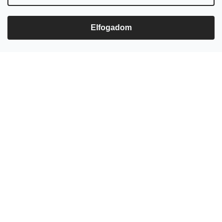
ezerjoborkereskedes/
Elfogadom
Feliratkozás hírlevélre
Adja meg az e-mail címét, és mi tájékoztatást küldünk webáruházunk új
termékeiről.