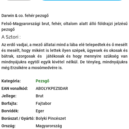
Darwin & co. fehér pezsgő
Felső-Magyarországi brut, fehér, oltalom alatt álló földrajzi jelzésű
pezsgő
A Sztori :
Az erdő vadjai, a mező állatai mind a lába elé telepedtek és ő mesélt
és mesélt, hogy miként is lettek ilyen szépek, ügyesek és okosak és
bátrak, szorgosak és játékosak és hogy mennyire szükség van
mindnyájukra egytől egyik kivétel nélkül. De tényleg, mindnyájukra
még Erzsikére a mosómedvére is.
Kategória
:
Pezsgő
EAN vonalkód
:
ABOLYKPEZSDAR
Jellege
:
Brut
Borfajta
:
Fajtabor
Borvidék
:
Eger
Borászat / Gyártó
:
Bolyki Pincészet
Ország
:
Magyarország