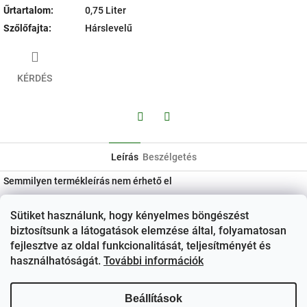
Űrtartalom
:
0,75 Liter
Szőlőfajta
:
Hárslevelű
KÉRDÉS
Facebook
Twitter
Leírás
Beszélgetés
Semmilyen termékleírás nem érhető el
L
Sütiket használunk, hogy kényelmes böngészést
á
Kapcsolat
biztosítsunk a látogatások elemzése által, folyamatosan
b
fejlesztve az oldal funkcionalitását, teljesítményét és
ezerjo
@
ezerjo.hu
l
használhatóságát.
További információk
é
+36708665295
c
Beállítások
EzerJÓ Borkereskedés