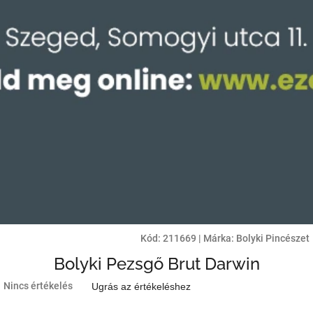
Kód:
211669
|
Márka:
Bolyki Pincészet
Bolyki Pezsgő Brut Darwin
A
Nincs értékelés
Ugrás az értékeléshez
termék
átlagos