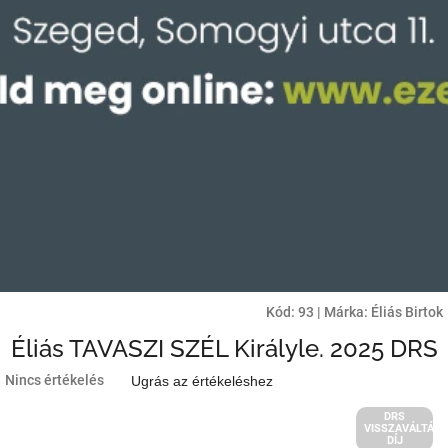
Kód:
93
|
Márka:
Éliás Birtok
Éliás TAVASZI SZÉL Királyle. 2025 DRS
A
Nincs értékelés
Ugrás az értékeléshez
termék
átlagos
DRS
VISSZAVÁLTÁSI
értékelése
DÍJ