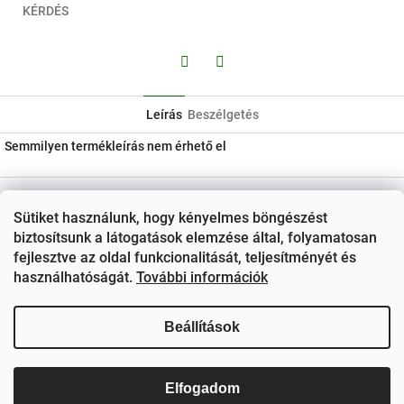
KÉRDÉS
Facebook
Twitter
Leírás
Beszélgetés
Semmilyen termékleírás nem érhető el
L
á
Kapcsolat
Sütiket használunk, hogy kényelmes böngészést
b
ezerjo
@
ezerjo.hu
biztosítsunk a látogatások elemzése által, folyamatosan
l
fejlesztve az oldal funkcionalitását, teljesítményét és
é
+36708665295
használhatóságát.
További információk
c
EzerJÓ Borkereskedés
Beállítások
ezerjoborkereskedes/
Elfogadom