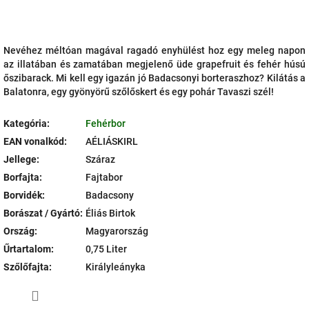
Nevéhez méltóan magával ragadó enyhülést hoz egy meleg napon
az illatában és zamatában megjelenő üde grapefruit és fehér húsú
őszibarack. Mi kell egy igazán jó Badacsonyi borteraszhoz? Kilátás a
Balatonra, egy gyönyörű szőlőskert és egy pohár Tavaszi szél!
Kategória
:
Fehérbor
EAN vonalkód
:
AÉLIÁSKIRL
Jellege
:
Száraz
Borfajta
:
Fajtabor
Borvidék
:
Badacsony
Borászat / Gyártó
:
Éliás Birtok
Ország
:
Magyarország
Űrtartalom
:
0,75 Liter
Szőlőfajta
:
Királyleányka