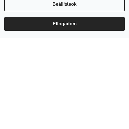
DRS VISSZAVÁLTÁSI DÍJ
Beállítások
Elfogadom
Éliás GÓTIKA 2022 DRS
7 000 Ft
Figyelem felkeltő, egyedi
összeállítás: 60% szürkebarát,
30% fahordós olaszrizling, 10%
budai zöld házasításából a
névadó stílusirányzathoz méltó,
az ég felé törő nagy...
RAKTÁRON
(3 DB)
Kosárba