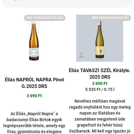
é
k
T
e
DRS VISSZAVÁLTÁSI DÍJ
DRS VISSZAVÁLTÁSI DÍJ
e
k
r
r
m
e
é
n
k
d
e
e
k
z
l
é
Éliás TAVASZI SZÉL Királyle.
i
s
2025 DRS
Éliás NAPRÓL NAPRA Pinot
s
e
3 690 Ft
G.2025 DRS
t
Egységár:
5 535 Ft / 0.75 l
á
3 690 Ft
j
Nevéhez méltóan magával
a
ragadó enyhülést hoz egy meleg
napon az illatában és
Az Éliás „Napról Napra” a
zamatában megjelenő üde
badacsonyi Éliás Birtok egyik
grapefruit és fehér húsú
legnépszerűbb tétele, amely egy
őszibarack. Mi kell egy igazán jó
friss, gyümölcsös és elegáns