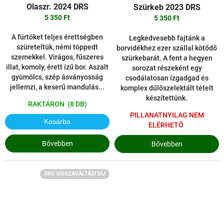
Olaszr. 2024 DRS
Szürkeb 2023 DRS
5 350 Ft
5 350 Ft
A fürtöket teljes érettségben
Legkedvesebb fajtánk a
szüreteltük, némi töppedt
borvidékhez ezer szállal kötődő
szemekkel. Virágos, fűszeres
szürkebarát. A fent a hegyen
illat, komoly, érett ízű bor. Aszalt
sorozat részeként egy
gyümölcs, szép ásványosság
csodálatosan ízgadgad és
jellemzi, a keserű mandulás...
komplex dűlőszelektált tételt
készítettünk.
RAKTÁRON
(8 DB)
PILLANATNYILAG NEM
Kosárba
ELÉRHETŐ
Bővebben
Bővebben
DRS VISSZAVÁLTÁSI DÍJ