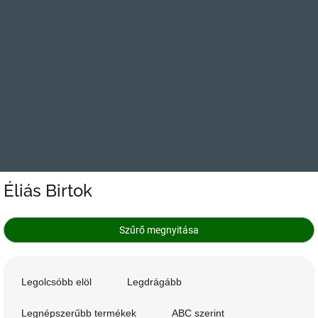
Éliás Birtok
Szűrő megnyitása
T
e
Legolcsóbb elöl
Legdrágább
r
m
Legnépszerűbb termékek
ABC szerint