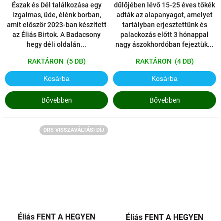
Észak és Dél találkozása egy
dűlőjében lévő 15-25 éves tőkék
izgalmas, üde, élénk borban,
adták az alapanyagot, amelyet
amit először 2023-ban készített
tartályban erjesztettünk és
az Éliás Birtok. A Badacsony
palackozás előtt 3 hónappal
hegy déli oldalán...
nagy ászokhordóban fejeztük...
RAKTÁRON
(5 DB)
RAKTÁRON
(4 DB)
Kosárba
Kosárba
Bővebben
Bővebben
DRS VISSZAVÁLTÁSI DÍJ
Éliás FENT A HEGYEN
Éliás FENT A HEGYEN