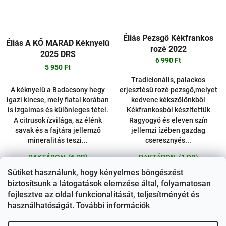
Éliás Pezsgő Kékfrankos
Éliás A KŐ MARAD Kéknyelű
rozé 2022
2025 DRS
6 990 Ft
5 950 Ft
Tradicionális, palackos
A kéknyelű a Badacsony hegy
erjesztésű rozé pezsgő,melyet
igazi kincse, mely fiatal korában
kedvenc kékszőlőnkből
is izgalmas és különleges tétel.
Kékfrankosból készítettük
A citrusok ízvilága, az élénk
Ragyogyó és eleven szín
savak és a fajtára jellemző
jellemzi ízében gazdag
mineralitás teszi...
cseresznyés...
RAKTÁRON
(6 DB)
RAKTÁRON
(1 DB)
Sütiket használunk, hogy kényelmes böngészést
Kosárba
Kosárba
biztosítsunk a látogatások elemzése által, folyamatosan
fejlesztve az oldal funkcionalitását, teljesítményét és
Bővebben
Bővebben
használhatóságát.
További információk