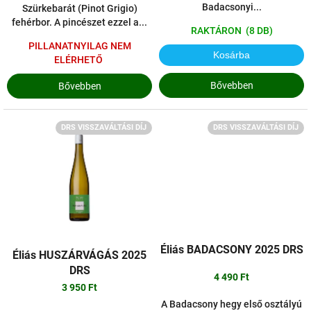
Badacsonyi...
Szürkebarát (Pinot Grigio)
fehérbor. A pincészet ezzel a...
RAKTÁRON
(8 DB)
PILLANATNYILAG NEM
Kosárba
ELÉRHETŐ
Bővebben
Bővebben
DRS VISSZAVÁLTÁSI DÍJ
DRS VISSZAVÁLTÁSI DÍJ
Éliás BADACSONY 2025 DRS
Éliás HUSZÁRVÁGÁS 2025
DRS
4 490 Ft
3 950 Ft
A Badacsony hegy első osztályú