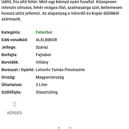
Üdítő, fris sítő fehér. Mint egy könnyű nyári fuvallat. Közepesen
intenzív citrusos, fehér virágos illat, szalmasárga szín, kellemesen
hosszú utóíz jellemzi. Az alapanyag a Várerdő és Kopár dűlőkből
származik.
Kategória
:
Fehérbor
EAN vonalkód
:
ALELBIBOR
Jellege
:
Száraz
Borfajta
:
Fajtabor
Borvidék
:
Villány
Borászat / Gyártó
:
Lelovits Tamás Pincészete
Ország
:
Magyarosrszág
Űrtartalom
:
3 Liter
Szőlőfajta
:
Olaszrizling
KÉRDÉS