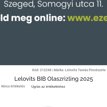
Kód:
212248
|
Márka:
Lelovits Tamás Pincészete
Lelovits BIB Olaszrizling 2025
A
Nincs értékelés
Ugrás az értékeléshez
termék
átlagos
értékelése
5-