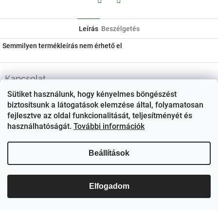
Facebook
Twitter
Leírás
Beszélgetés
Semmilyen termékleírás nem érhető el
L
á
Kapcsolat
b
Sütiket használunk, hogy kényelmes böngészést
ezerjo
@
ezerjo.hu
l
biztosítsunk a látogatások elemzése által, folyamatosan
é
+36708665295
fejlesztve az oldal funkcionalitását, teljesítményét és
c
használhatóságát.
További információk
EzerJÓ Borkereskedés
ezerjoborkereskedes/
Beállítások
Elfogadom