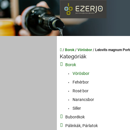
Ugrás
a
fő
tartalomhoz
Kezdőlap
/
Borok
/
Vörösbor
/
Lelovits magnum Port
O
Kategóriák
Kategóriák
l
átugrása
Borok
d
a
Vörösbor
l
Fehérbor
s
Rosé bor
ó
p
Narancsbor
a
Siller
n
Buborékok
e
l
Pálinkák, Párlatok