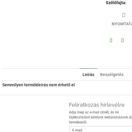
Szőlőfajta
:
NYOMTAT
Facebook
Twitt
Leírás
Beszélgetés
Semmilyen termékleírás nem érhető el
Feliratkozás hírlevélre
Adja meg az e-mail címét, és mi
tájékoztatást küldünk webáruházunk új
termékeiről.
E-mail