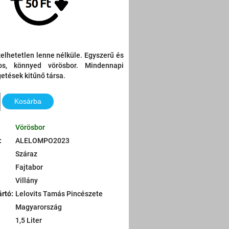
zelhetetlen lenne nélküle. Egyszerű és
alos, könnyed vörösbor. Mindennapi
getések kitűnő társa.
Kosárba
Vörösbor
:
ALELOMPO2023
Száraz
Fajtabor
Villány
ártó
:
Lelovits Tamás Pincészete
Magyarország
1,5 Liter