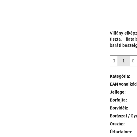
Villány elkép
tiszta, fiat
baráti beszél
Kategória
:
EAN vonalkód
Jellege
:
Borfajta
:
Borvidék
:
Borászat / Gy
Ország
:
Űrtartalom
: