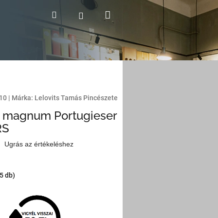
Kosár
Keresés
Bejelentkezés
10
|
Márka:
Lelovits Tamás Pincészete
s magnum Portugieser
RS
Ugrás az értékeléshez
(5 db)