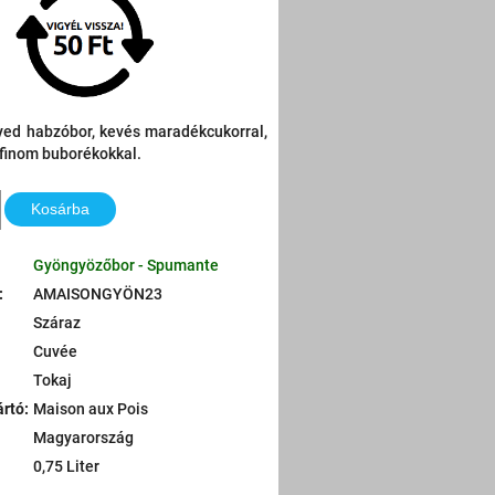
yed habzóbor, kevés maradékcukorral,
, finom buborékokkal.
Kosárba
Gyöngyözőbor - Spumante
:
AMAISONGYÖN23
Száraz
Cuvée
Tokaj
ártó
:
Maison aux Pois
Magyarország
0,75 Liter