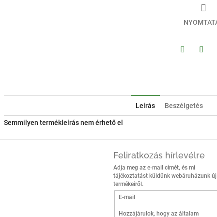
NYOMTAT
Facebook
Twitt
Leírás
Beszélgetés
Semmilyen termékleírás nem érhető el
Feliratkozás hírlevélre
Adja meg az e-mail címét, és mi
tájékoztatást küldünk webáruházunk új
termékeiről.
E-mail
Hozzájárulok, hogy az általam