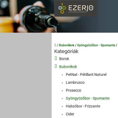
Ugrás
a
fő
tartalomhoz
Kezdőlap
/
Buborékok
/
Gyöngyözőbor - Spumante
/
O
Kategóriák
Kategóriák
l
átugrása
Borok
d
a
Buborékok
l
PetNat - Pétillant Naturel
s
Lambrusco
ó
p
Prosecco
a
Gyöngyözőbor - Spumante
n
Habzóbor - Frizzante
e
l
Cider