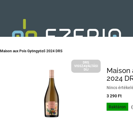
Maison aux Pois Gyöngyöző 2024 DRS
DRS
VISSZAVÁLTÁSI
Maison 
DÍJ
2024 D
A
Nincs értékel
termék
3 290 Ft
átlagos
Egységár:
értékelése
Raktáron
5-
ből
0,0
csillag.