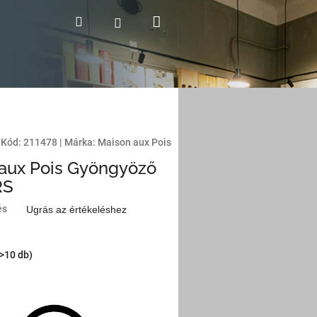
Kosár
Keresés
Bejelentkezés
Kód:
211478
|
Márka:
Maison aux Pois
aux Pois Gyöngyöző
RS
és
Ugrás az értékeléshez
(>10 db)