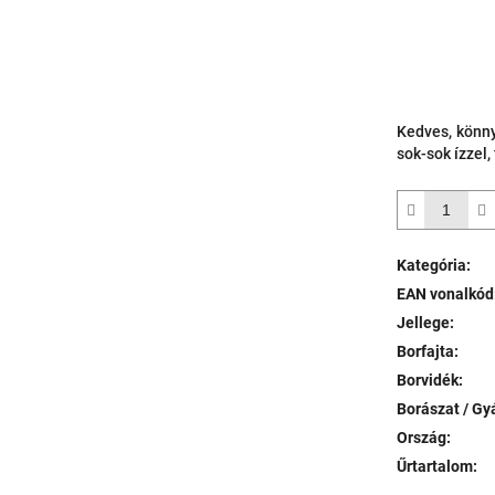
Kedves, könn
sok-sok ízzel
Kategória
:
EAN vonalkód
Jellege
:
Borfajta
:
Borvidék
:
Borászat / Gy
Ország
:
Űrtartalom
: