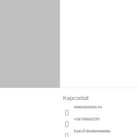
L
á
Kapcsolat
b
ezerjo
@
ezerjo.hu
l
é
+36708665295
c
EzerJÓ Borkereskedés