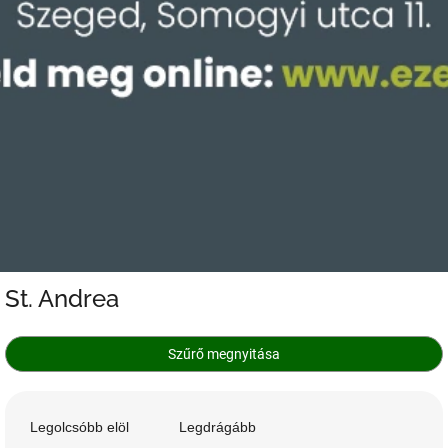
St. Andrea
Szűrő megnyitása
T
e
Legolcsóbb elöl
Legdrágább
r