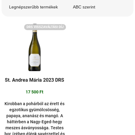
m
Legnépszerűbb termékek
ABC szerint
é
k
T
e
DRS VISSZAVÁLTÁSI DÍJ
e
k
r
r
m
e
é
n
k
d
e
e
k
z
l
é
St. Andrea Mária 2023 DRS
i
s
s
e
17 500 Ft
t
á
Kirobban a pohárból az érett és
egzotikus gyümölcsösség,
j
papaya, ananász és mangó. A
a
háttérben a Nagy-Eged-hegy
meszes ásványossága. Testes
bor, ízében élénk savérzettel és