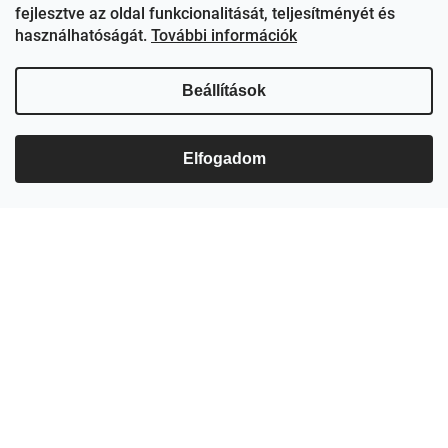
s
fejlesztve az oldal funkcionalitását, teljesítményét és
e
használhatóságát.
További információk
l
e
m
Beállítások
e
i
Elfogadom
Feliratkozás hírlevélre
Adja meg az e-mail címét, és mi tájékoztatást küldünk webáruházunk új
termékeiről.
E-mail