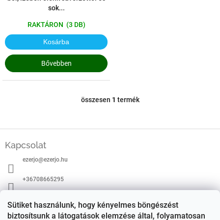
sok...
RAKTÁRON
(3 DB)
Kosárba
Bővebben
összesen
1
termék
L
i
s
t
L
a
á
Kapcsolat
i
b
r
ezerjo
@
ezerjo.hu
l
á
é
n
+36708665295
c
y
í
EzerJÓ Borkereskedés
Sütiket használunk, hogy kényelmes böngészést
t
á
biztosítsunk a látogatások elemzése által, folyamatosan
ezerjoborkereskedes/