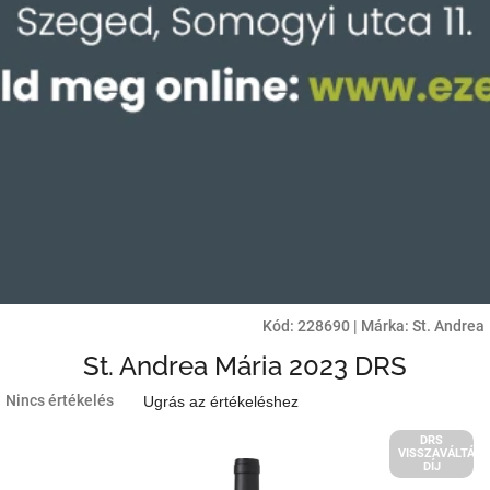
Kód:
228690
|
Márka:
St. Andrea
St. Andrea Mária 2023 DRS
A
Nincs értékelés
Ugrás az értékeléshez
termék
átlagos
DRS
VISSZAVÁLTÁSI
értékelése
DÍJ
5-