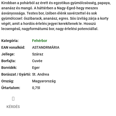
Kirobban a pohárból az érett és egzotikus gyümölcsösség, papaya,
ananász és mangó. A háttérben a Nagy-Eged-hegy meszes
ásványossága. Testes bor, ízében élénk savérzettel és sok
gyümölccsel: őszibarack, ananász, egres. Sós ízvilág zárja a korty
végét, amit a hordós érlelés jegyei kerekítenek le. Hosszú
lecsengésű, nagyformátumú bor, nagy érlelési potenciállal.
Kategória
:
Fehérbor
EAN vonalkód
:
ASTANDRMÁRIA
Jellege
:
Száraz
Borfajta
:
Cuvée
Borvidék
:
Eger
Borászat / Gyártó
:
St. Andrea
Ország
:
Magyarország
Űrtartalom
:
0,75l
KÉRDÉS