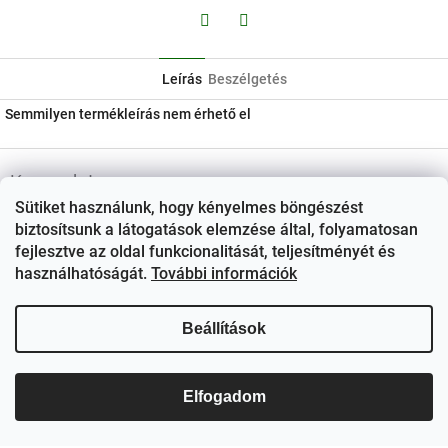
Facebook
Twitter
Leírás
Beszélgetés
Semmilyen termékleírás nem érhető el
L
á
Kapcsolat
b
Sütiket használunk, hogy kényelmes böngészést
ezerjo
@
ezerjo.hu
l
biztosítsunk a látogatások elemzése által, folyamatosan
é
fejlesztve az oldal funkcionalitását, teljesítményét és
+36708665295
c
használhatóságát.
További információk
EzerJÓ Borkereskedés
Beállítások
ezerjoborkereskedes/
Elfogadom