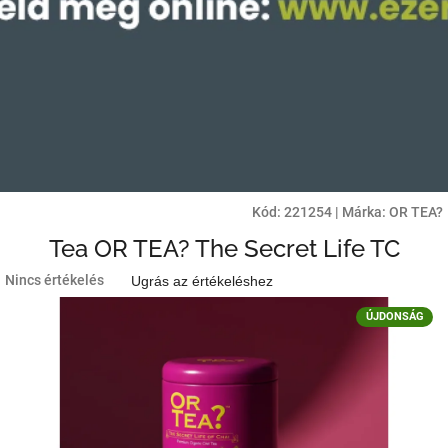
Kód:
221254
|
Márka:
OR TEA?
Tea OR TEA? The Secret Life TC
A
Nincs értékelés
Ugrás az értékeléshez
termék
átlagos
ÚJDONSÁG
értékelése
5-
ből
0,0
csillag.