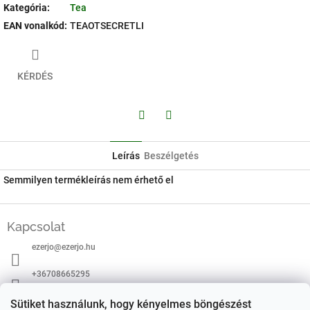
Kategória
:
Tea
EAN vonalkód
:
TEAOTSECRETLI
KÉRDÉS
Facebook
Twitter
Leírás
Beszélgetés
Semmilyen termékleírás nem érhető el
L
á
Kapcsolat
b
ezerjo
@
ezerjo.hu
l
é
+36708665295
c
EzerJÓ Borkereskedés
Sütiket használunk, hogy kényelmes böngészést