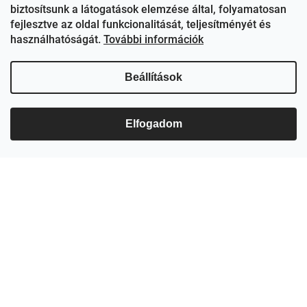
biztosítsunk a látogatások elemzése által, folyamatosan
ezerjoborkereskedes/
fejlesztve az oldal funkcionalitását, teljesítményét és
használhatóságát.
További információk
Beállítások
Elfogadom
Feliratkozás hírlevélre
Adja meg az e-mail címét, és mi tájékoztatást küldünk webáruházunk új
termékeiről.