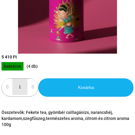
5 410 Ft
Egységár:
Raktáron
(4 db)
Kosárba
Összetevők: Fekete tea, gyömbér csillagánizs, narancshéj,
kardamom,szegfűszeg,természetes aroma, citrom és citrom aroma
100g