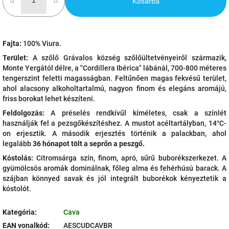
Kosárba
Fajta:
100% Viura.
Terület:
A szőlő Grávalos község szőlőültetvényeiről származik,
Monte Yergától délre, a "Cordillera Ibérica" lábánál, 700-800 méteres
tengerszint feletti magasságban. Feltűnően magas fekvésű terület,
ahol alacsony alkoholtartalmú, nagyon finom és elegáns aromájú,
friss borokat lehet készíteni.
Feldolgozás:
A préselés rendkívűl kíméletes, csak a színlét
használják fel a pezsgőkészítéshez. A mustot acéltartályban, 14°C-
on erjesztik. A második erjesztés történik a palackban, ahol
legalább
36 hónapot tölt a seprőn a peszgő.
Kóstolás:
Citromsárga szín, finom, apró, sűrű buborékszerkezet. A
gyümölcsös aromák dominálnak, főleg alma és fehérhúsú barack. A
szájban könnyed savak és jól integrált buborékok kényeztetik a
kóstolót.
Kategória
:
Cava
EAN vonalkód
:
AESCUDCAVBR