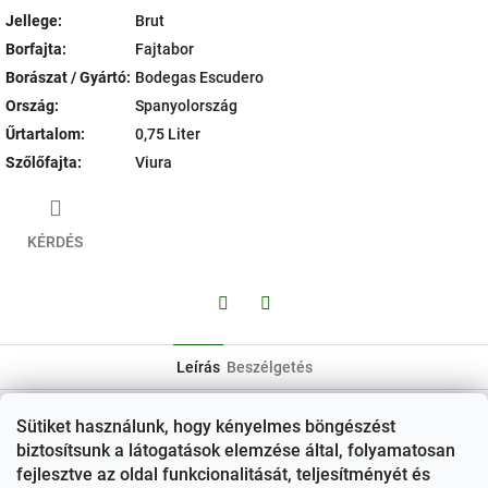
Jellege
:
Brut
Borfajta
:
Fajtabor
Borászat / Gyártó
:
Bodegas Escudero
Ország
:
Spanyolország
Űrtartalom
:
0,75 Liter
Szőlőfajta
:
Viura
KÉRDÉS
Facebook
Twitter
Leírás
Beszélgetés
Semmilyen termékleírás nem érhető el
Sütiket használunk, hogy kényelmes böngészést
biztosítsunk a látogatások elemzése által, folyamatosan
L
fejlesztve az oldal funkcionalitását, teljesítményét és
á
Kapcsolat