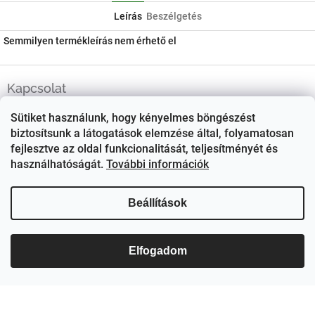
Leírás
Beszélgetés
Semmilyen termékleírás nem érhető el
L
á
Kapcsolat
b
ezerjo
@
ezerjo.hu
l
Sütiket használunk, hogy kényelmes böngészést
é
biztosítsunk a látogatások elemzése által, folyamatosan
+36708665295
c
fejlesztve az oldal funkcionalitását, teljesítményét és
használhatóságát.
További információk
EzerJÓ Borkereskedés
ezerjoborkereskedes/
Beállítások
Elfogadom