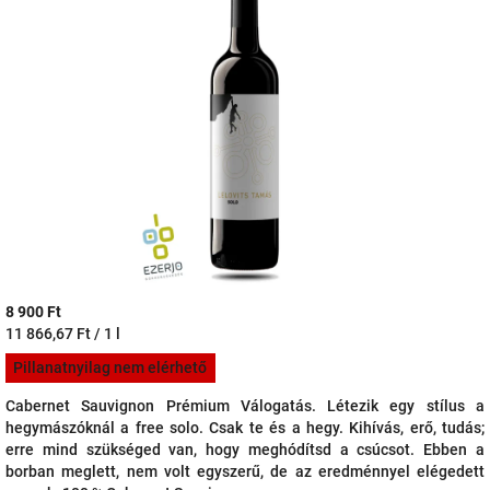
5-
ből
5,0
csillag.
8 900 Ft
Egységár:
11 866,67 Ft / 1 l
Pillanatnyilag nem elérhető
Cabernet Sauvignon Prémium Válogatás. Létezik egy stílus a
hegymászóknál a free solo. Csak te és a hegy. Kihívás, erő, tudás;
erre mind szükséged van, hogy meghódítsd a csúcsot. Ebben a
borban meglett, nem volt egyszerű, de az eredménnyel elégedett