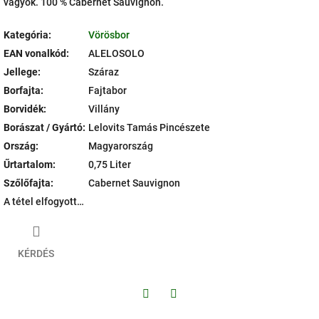
vagyok. 100 % Cabernet Sauvignon.
Kategória
:
Vörösbor
EAN vonalkód
:
ALELOSOLO
Jellege
:
Száraz
Borfajta
:
Fajtabor
Borvidék
:
Villány
Borászat / Gyártó
:
Lelovits Tamás Pincészete
Ország
:
Magyarország
Űrtartalom
:
0,75 Liter
Szőlőfajta
:
Cabernet Sauvignon
A tétel elfogyott…
KÉRDÉS
Facebook
Twitter