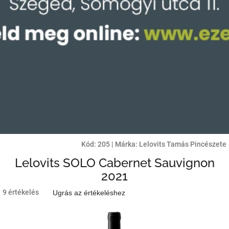
Kód:
205
|
Márka:
Lelovits Tamás Pincészete
Lelovits SOLO Cabernet Sauvignon
2021
A
9 értékelés
Ugrás az értékeléshez
termék
átlagos
értékelése