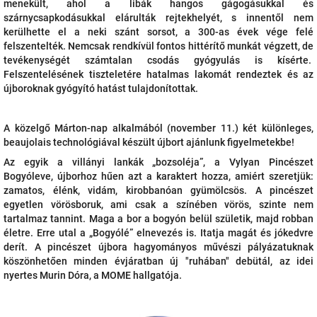
menekült, ahol a libák hangos gágogásukkal és
szárnycsapkodásukkal elárulták rejtekhelyét, s innentől nem
kerülhette el a neki szánt sorsot, a 300-as évek vége felé
felszentelték. Nemcsak rendkívül fontos hittérítő munkát végzett, de
tevékenységét számtalan csodás gyógyulás is kísérte.
Felszentelésének tiszteletére hatalmas lakomát rendeztek és az
újboroknak gyógyító hatást tulajdonítottak.
A közelgő Márton-nap alkalmából (november 11.) két különleges,
beaujolais technológiával készült újbort ajánlunk figyelmetekbe!
Az egyik a villányi lankák „bozsoléja”, a Vylyan Pincészet
Bogyóleve, újborhoz hűen azt a karaktert hozza, amiért szeretjük:
zamatos, élénk, vidám, kirobbanóan gyümölcsös. A pincészet
egyetlen vörösboruk, ami csak a színében vörös, szinte nem
tartalmaz tannint. Maga a bor a bogyón belül születik, majd robban
életre. Erre utal a „Bogyólé” elnevezés is. Itatja magát és jókedvre
derít. A pincészet újbora hagyományos művészi pályázatuknak
köszönhetően minden évjáratban új "ruhában" debütál, az idei
nyertes Murin Dóra, a MOME hallgatója.