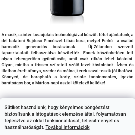
A másik, szintén beaujolais technológiával készült tétel ajánlatunk, a
dél-balatoni Bujdosó Pincészet Libás bora, melyet Ferkó - a család
harmadik generációs borászának - Új-Zélandon szerzett
tapasztalatait felhasználva készítették. Ennek köszönhetően lett
olyan lehengerlően gyümölcsös, amit csak ritkán lehet kóstolni.
Olyan, mintha a frissen szüretelt szőlő levét kóstolnánk. Ízben és
illatban érett áfonya, szeder és málna, kerek savai teszik jól ihatóvá.
Könnyed, de harapható a korty, szinte tanninmentes, igazán
barátságos bor, a Márton-napi asztal kötelező kelléke!
Sütiket használunk, hogy kényelmes böngészést
biztosítsunk a látogatások elemzése által, folyamatosan
fejlesztve az oldal funkcionalitását, teljesítményét és
használhatóságát.
További információk