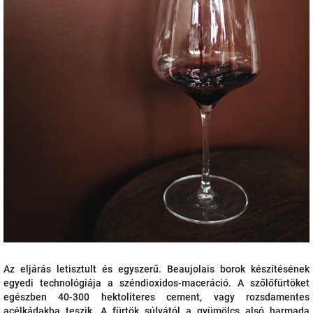
Az eljárás letisztult és egyszerű. Beaujolais borok készítésének
egyedi technológiája a széndioxidos-maceráció. A szőlőfürtöket
egészben 40-300 hektoliteres cement, vagy rozsdamentes
acélkádakba teszik. A fürtök súlyától a gyümölcs alsó harmada