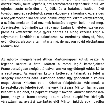
összezúzódik, must képződik, ami természetes erjedésnek indul. Az
erjedés során szén-dioxid fejlődik, és a hatalmas kádban lévő
további, még ép szőlőfürtök szénsavköpeny alá kerülnek. Az erejdés
a bogyók mechanikai sérülése nélkül, oxigéntől elzárt környezetben,
a szőlőszemekben lévő enzimek hatására bogyón belül indul meg.
Az erjesztési idő mindössze négy nap. Ezután kíméletes, szakaszos
préselés következik, majd gyors derítés és hideg kezelés zárja a
folyamatot; kezdődhet a palackozás. Az eredmény könnyed, friss,
gyümölcsös, alacsony tannintartalmú, de nagyon rövid élettartamú
reduktív bor.
Az újborok megjelenését itthon Márton-nappal kötjük össze. A
legenda szerint a fiatal Márton a római légió katonájaként
Franciaországban szolgált társaival, amikor egy didergő koldus kérte
a segítségét. Az önzetlen katona kettévágta talárját, és felét a
szegény embernek adta. Akkoriban sokan úgy gondolták, a koldus
maga Jézus Krisztus volt... Krisztus felajánlotta Mártonnak a
keresztelkedés lehetőségét, melynek hatására Márton hamarosan
kilépett a légióból, és papként szolgált tovább. Amikor tudomására
jutott, hogy a franciaországi Tours város püspökévé kívánják
választani, az avatási szertartás elől Márton inkább egy libaólba