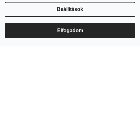
Beállítások
Elfogadom
A hazai tradícióink szerint, a Márton-napi lúdvacsorát követően
„Márton poharával”, vagyis a novemberre éppen kiforrott újborral
szokás koccintani. Elődeink úgy tartották, a minél több ivással, egyre
több erőt és egészséget töltenek magukba. Talán a mértéktartás itt