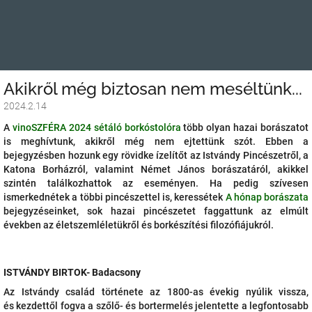
Akikről még biztosan nem meséltünk...
2024.2.14
A
vinoSZFÉRA 2024 sétáló borkóstolóra
több olyan hazai borászatot
is meghívtunk, akikről még nem ejtettünk szót. Ebben a
bejegyzésben hozunk egy rövidke ízelítőt az Istvándy Pincészetről, a
Katona Borházról, valamint Német János borászatáról, akikkel
szintén találkozhattok az eseményen. Ha pedig szívesen
ismerkednétek a többi pincészettel is, keressétek
A hónap borászata
bejegyzéseinket, sok hazai pincészetet faggattunk az elmúlt
években az életszemléletükről és borkészítési filozófiájukról.
ISTVÁNDY BIRTOK- Badacsony
Az Istvándy család története az 1800-as évekig nyúlik vissza,
és
kezdettől fogva a szőlő- és bortermelés jelentette a legfontosabb