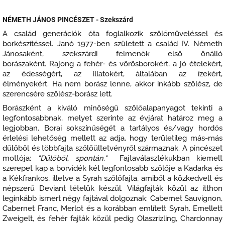
NÉMETH JÁNOS PINCÉSZET - Szekszárd
A család generációk óta foglalkozik szőlőműveléssel és
borkészítéssel. Janó 1977-ben született a család IV. Németh
Jánosaként, szekszárdi felmenők első önálló
borászaként. Rajong a fehér- és vörösborokért, a jó ételekért,
az édességért, az illatokért, általában az ízekért,
élményekért. Ha nem borász lenne, akkor inkább szőlész, de
szerencsére szőlész-borász lett.
Borászként a kiváló minőségű szőlőalapanyagot tekinti a
legfontosabbnak, melyet szerinte az évjárat határoz meg a
legjobban. Borai sokszínűségét a tartályos és/vagy hordós
érlelési lehetőség mellett az adja, hogy területileg más-más
dűlőből és többfajta szőlőültetvényről származnak. A pincészet
mottója:
"Dűlőből, spontán."
Fajtaválasztékukban kiemelt
szerepet kap a borvidék két legfontosabb szőlője a Kadarka és
a Kékfrankos, illetve a Syrah szőlőfajta, amiből a közkedvelt és
népszerű Deviant tételük készül. Világfajták közül az itthon
leginkább ismert négy fajtával dolgoznak: Cabernet Sauvignon,
Cabernet Franc, Merlot és a korábban említett Syrah. Emellett
Zweigelt, és fehér fajták közül pedig Olaszrizling, Chardonnay