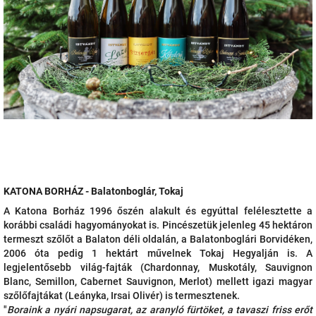
KATONA BORHÁZ - Balatonboglár, Tokaj
A Katona Borház 1996 őszén alakult és egyúttal felélesztette a
korábbi családi hagyományokat is. Pincészetük jelenleg 45 hektáron
termeszt szőlőt a Balaton déli oldalán, a Balatonboglári Borvidéken,
2006 óta pedig 1 hektárt művelnek Tokaj Hegyalján is.
A
legjelentősebb világ-fajták (Chardonnay, Muskotály, Sauvignon
Blanc, Semillon, Cabernet Sauvignon, Merlot) mellett igazi magyar
szőlőfajtákat (Leányka, Irsai Olivér) is termesztenek.
"
Boraink a nyári napsugarat, az aranyló fürtöket, a tavaszi friss erőt