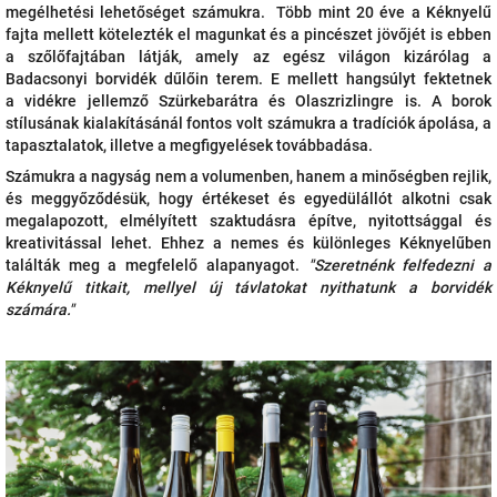
megélhetési lehetőséget számukra. Több mint 20 éve a Kéknyelű
fajta mellett kötelezték el magunkat és a pincészet jövőjét is ebben
a szőlőfajtában látják, amely az egész világon kizárólag a
Badacsonyi borvidék dűlőin terem. E mellett hangsúlyt fektetnek
a vidékre jellemző Szürkebarátra és Olaszrizlingre is. A borok
stílusának kialakításánál fontos volt számukra a tradíciók ápolása, a
tapasztalatok, illetve a megfigyelések továbbadása.
Számukra a nagyság nem a volumenben, hanem a minőségben rejlik,
és
meggyőződésük, hogy értékeset és egyedülállót alkotni csak
megalapozott, elmélyített szaktudásra építve, nyitottsággal és
kreativitással lehet. Ehhez a nemes és különleges Kéknyelűben
találták meg a megfelelő alapanyagot.
"Szeretnénk felfedezni a
Kéknyelű titkait, mellyel új távlatokat nyithatunk a borvidék
számára."