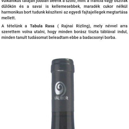
vulkanikus talaján jobban beérik a szőlő, mint a francia vagy osztrák
dűlőkön és a savai is kellemesebbek, maradék cukor nélkül
harmonikus bort tudunk készíteni az egyedi fajtajellegek megtartása
mellett.
A tételünk a
Tabula Rasa
( Rajnai Rizling), mely névvel arra
szerettem volna utalni, hogy minden borász tiszta táblával indul,
minden tanult tudásomat beleadtam ebbe a badacsonyi borba.