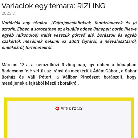
Variációk egy témára: RIZLING
2023.3.1
Variációk egy témára. (Fajta)specialitások, fantázianevek és jó
sztorik. Ebben a sorozatban az aktuális hónap ünnepelt borát, illetve
egyéb (alkoholos) italát vesszük górcső alá, borászok és egyéb
szakértők mesélnek nekünk az adott fajtáról, a névválasztásról,
emlékekről, történetekről.
Március 13-a a nemzetközi Rizling nap, így ebben a hónapban
Badacsony felé vettük az irányt és megkértük Ádám Gábort, a
Sabar
Borház
és Váli Pétert, a
Válibor Pincészet
borászait, hogy
meséljenek a fajtából készült boraikról.