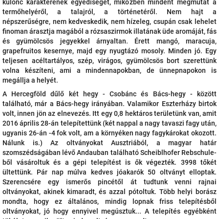
különc karakterének egyediségét, miközben mindent megmutat a
termőhelyéről, a talajról, a történetéről. Nem hajt a
népszerűségre, nem kedveskedik, nem hízeleg, csupán csak lehelet
finoman árasztja magából a rózsaszirmok illatának üde aromáját, fás
és gyümölcsös jegyekkel árnyaltan. Érett mangó, maracuja,
grapefruitos kesernye, majd egy nyugtázó mosoly. Minden jó. Egy
teljesen acéltartályos, szép, virágos, gyümölcsös bort szerettünk
volna készíteni, ami a mindennapokban, de ünnepnapokon is
megállja a helyét.
A Hercegföld dűlő két hegy - Csobánc és Bács-hegy - között
található, már a Bács-hegy irányában. Valamikor Eszterházy birtok
volt, innen jön az elnevezés. Itt egy 0,8 hektáros területünk van, amit
2016 április 28-án telepítettünk (két nappal a nagy tavaszi fagy után,
ugyanis 26-án -4 fok volt, am a környéken nagy fagykárokat okozott.
Nálunk is.) Az oltványokat Ausztriából, a magyar határ
szomszédságában lévő Andauban található Scheiblhofer Rebschule-
ből vásároltuk és a gépi telepítést is ők végezték. 3998 tőkét
ültettünk. Pár nap múlva kedves jóakarók 50 oltványt elloptak.
Szerencsére egy ismerős pincétől át tudtunk venni rajnai
oltványokat, akinek kimaradt, és azzal pótoltuk. Több helyi borász
mondta, hogy ez általános, mindig lopnak friss telepítésből
oltványokat, jó hogy ennyivel megúsztuk... A telepítés egyébként