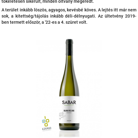
tökéletesen sikerült, minden oltvány megeredt.
A terület inkább löszös, agyagos, kevésbé köves. A lejtés itt már nem
sok, a kitettség/tájolás inkább déli-délnyugati. Az ültetvény 2019-
ben termett először, a '22-es a 4. szüret volt.