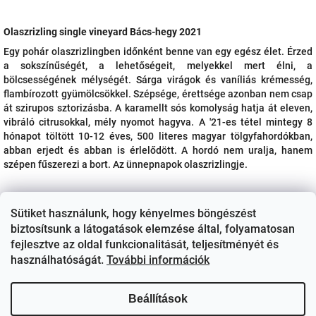
Olaszrizling single vineyard Bács-hegy 2021
Egy pohár olaszrizlingben időnként benne van egy egész élet. Érzed
a sokszínűségét, a lehetőségeit, melyekkel mert élni, a
bölcsességének mélységét. Sárga virágok és vaníliás krémesség,
flambírozott gyümölcsökkel. Szépsége, érettsége azonban nem csap
át szirupos sztorizásba. A karamellt sós komolyság hatja át eleven,
vibráló citrusokkal, mély nyomot hagyva. A '21-es tétel mintegy 8
hónapot töltött 10-12 éves, 500 literes magyar tölgyfahordókban,
abban erjedt és abban is érlelődött. A hordó nem uralja, hanem
szépen fűszerezi a bort. Az ünnepnapok olaszrizlingje.
Sütiket használunk, hogy kényelmes böngészést
biztosítsunk a látogatások elemzése által, folyamatosan
fejlesztve az oldal funkcionalitását, teljesítményét és
használhatóságát.
További információk
Beállítások