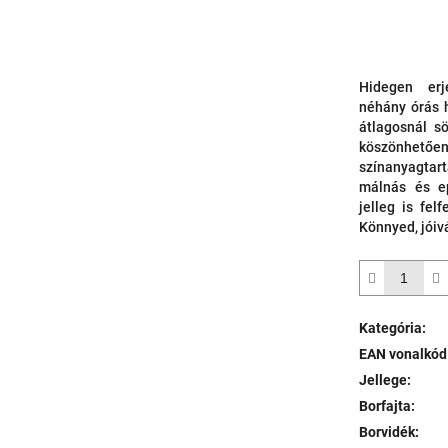
Hidegen erje
néhány órás h
átlagosnál s
köszönhetően
színanyagta
málnás és ep
jelleg is fe
Könnyed, jóivá
Kategória
:
EAN vonalkód
Jellege
:
Borfajta
:
Borvidék
: