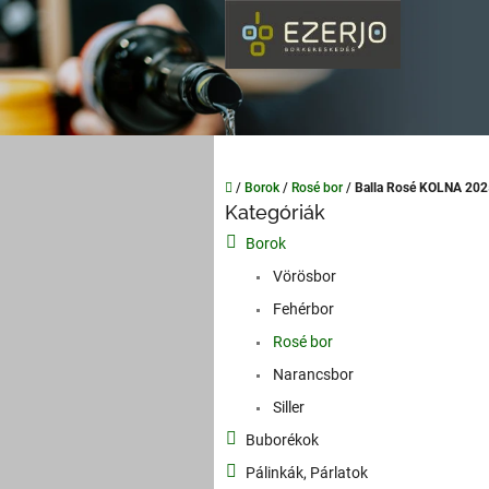
Ugrás
a
fő
tartalomhoz
Kezdőlap
/
Borok
/
Rosé bor
/
Balla Rosé KOLNA 20
O
Kategóriák
Kategóriák
l
átugrása
Borok
d
a
Vörösbor
l
Fehérbor
s
Rosé bor
ó
p
Narancsbor
a
Siller
n
Buborékok
e
l
Pálinkák, Párlatok