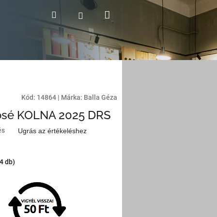
Kosár
Keresés
Bejelentkezés
Kód:
14864
|
Márka:
Balla Géza
Rosé KOLNA 2025 DRS
és
Ugrás az értékeléshez
(4 db)