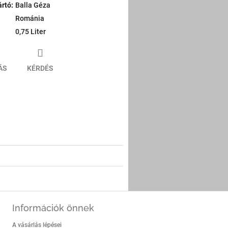
ártó
:
Balla Géza
Románia
0,75 Liter
ÁS
KÉRDÉS
er
a
Információk önnek
A vásárlás lépései