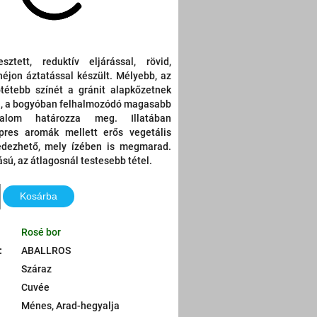
sztett, reduktív eljárással, rövid,
éjon áztatással készült. Mélyebb, az
ötétebb színét a gránit alapkőzetnek
, a bogyóban felhalmozódó magasabb
rtalom határozza meg. Illatában
res aromák mellett erős vegetális
lfedezhető, mely ízében is megmarad.
sú, az átlagosnál testesebb tétel.
Kosárba
Rosé bor
:
ABALLROS
Száraz
Cuvée
Ménes, Arad-hegyalja