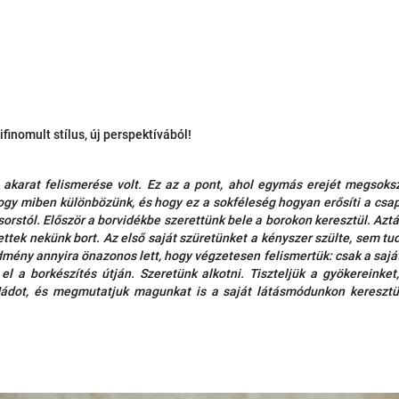
ifinomult stílus, új perspektívából!
 akarat felismerése volt. Ez az a pont, ahol egymás erejét megsok
hogy miben különbözünk, és hogy ez a sokféleség hogyan erősíti a csap
orstól. Először a borvidékbe szerettünk bele a borokon keresztül. Aztán
tettek nekünk bort. Az első saját szüretünket a kényszer szülte, sem 
dmény annyira önazonos lett, hogy végzetesen felismertük: csak a sajá
el a borkészítés útján. Szeretünk alkotni. Tiszteljük a gyökereinke
ádot, és megmutatjuk magunkat is a saját látásmódunkon keresztü