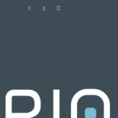
Kosár
Keresés
Bejelentkezés