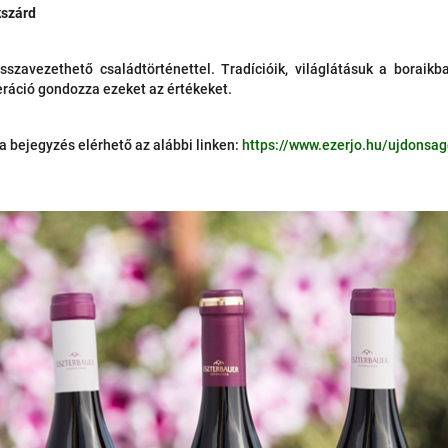
kszárd
sszavezethető családtörténettel. Tradícióik, világlátásuk a boraikb
eráció gondozza ezeket az értékeket.
 bejegyzés elérhető az alábbi linken:
https://www.ezerjo.hu/ujdonsa