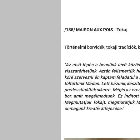
/135/ MAISON AUX POIS - Tokaj
Történelmi borvidék, tokaji tradíciók, k
"Az első lépés a bennünk lévő közös
visszatérhetünk. Aztán felismertük, 
köré szervezni én kaptam feladatul a s
töltöttünk Mádon. Lett házunk, készí
predesztinálták sikerre. Mégis az ere
bor, amit megálmodtunk. Ez indított 
Megmutatjuk Tokajt, megmutatjuk M
önmagunk kreatív kifejezése."