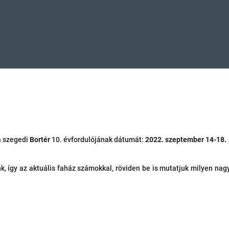
a szegedi
Bortér
10. évfordulójának dátumát:
2022. szeptember 14-18.
k, így az aktuális faház számokkal, röviden be is mutatjuk milyen nag