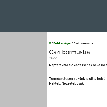
Kezdőlap
/
Érdekességek
/
Őszi bormustra
Őszi bormustra
2022.9.1
Naptárakkal elő és tessenek bevésni 
Természetesen nekünk is ott a helyün
Nektek. Nézzétek csak!