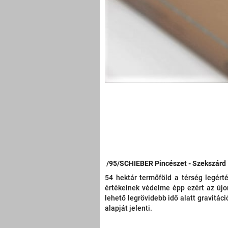
/95/SCHIEBER Pincészet - Szekszárd
54 hektár termőföld a térség legért
értékeinek védelme épp ezért az
újo
lehető legrövidebb idő alatt gravitá
alapját jelenti.