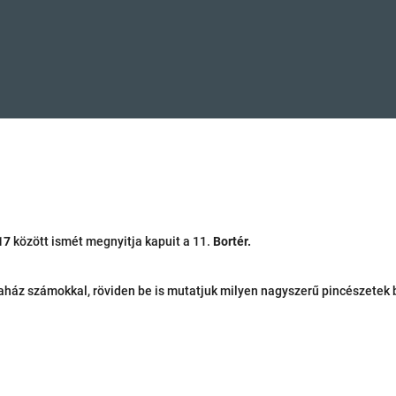
17
között ismét megnyitja kapuit a 11.
Bortér.
is faház számokkal, röviden be is mutatjuk milyen nagyszerű pincészetek