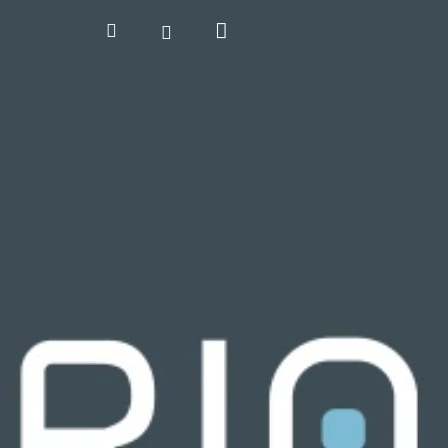
Kosár
Keresés
Bejelentkezés