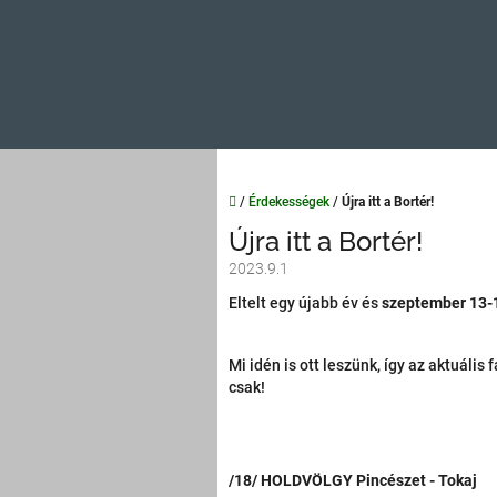
Kezdőlap
/
Érdekességek
/
Újra itt a Bortér!
Újra itt a Bortér!
2023.9.1
Eltelt egy újabb év és
szeptember 13-
Mi idén is ott leszünk, így az aktuál
csak!
/18/ HOLDVÖLGY Pincészet - Tokaj