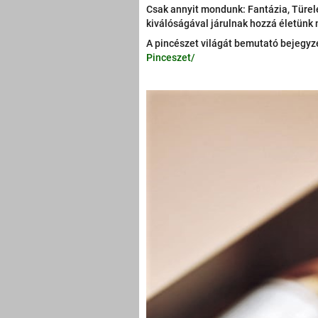
Csak annyit mondunk: Fantázia, Türele
kiválóságával járulnak hozzá életün
A pincészet világát bemutató bejegyzé
Pinceszet/