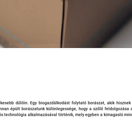
ékesebb dűlőin. Egy biogazdálkodást folytató borászat, akik hisznek
nnan épült borászatunk különlegessége, hogy a szőlő feldolgozása 
ciós technológia alkalmazásával történik, mely egyben a kimagasló mi