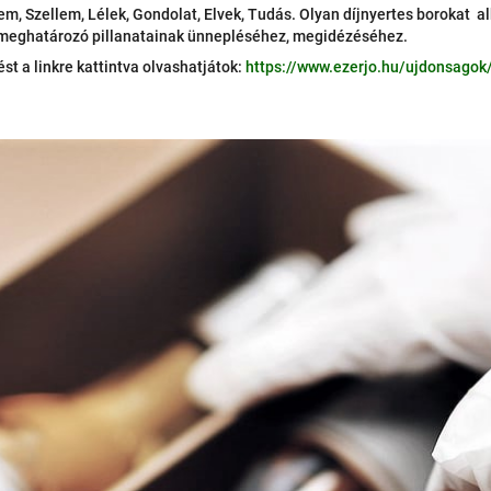
m, Szellem, Lélek, Gondolat, Elvek, Tudás. Olyan díjnyertes borokat a
k meghatározó pillanatainak ünnepléséhez, megidézéséhez.
st a linkre kattintva olvashatjátok:
https://www.ezerjo.hu/ujdonsagok