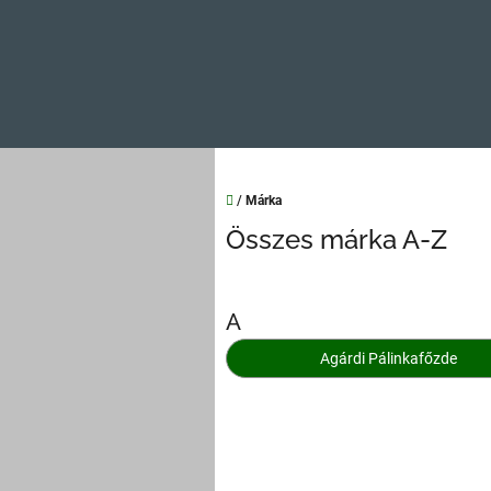
Kezdőlap
/
Márka
Összes márka A-Z
A
Agárdi Pálinkafőzde