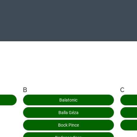
B
C
Balatonic
Balla Géza
Bock Pince