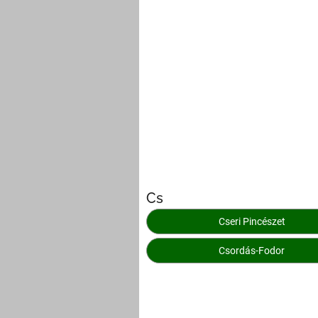
Cs
Cseri Pincészet
Csordás-Fodor