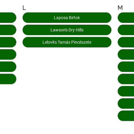
L
M
Laposa Birtok
Lawson's Dry Hills
Lelovits Tamás Pincészete