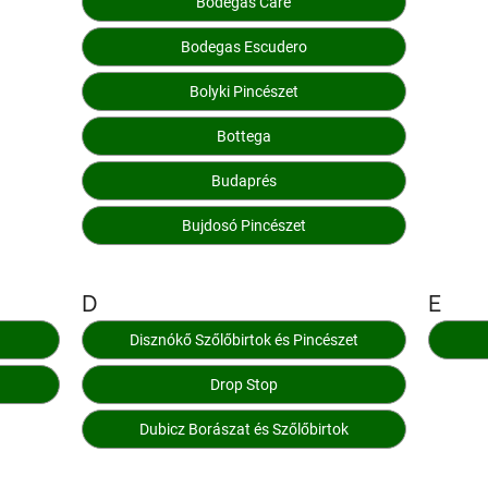
Bodegas Care
Bodegas Escudero
Bolyki Pincészet
Bottega
Budaprés
Bujdosó Pincészet
D
E
Disznókő Szőlőbirtok és Pincészet
Drop Stop
Dubicz Borászat és Szőlőbirtok