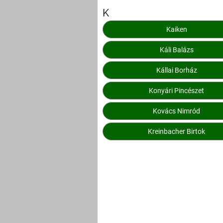
K
Kaiken
Káli Balázs
Kállai Borház
Konyári Pincészet
Kovács Nimród
Kreinbacher Birtok