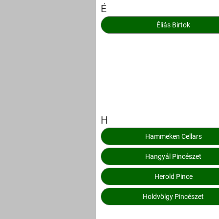
É
Éliás Birtok
H
Hammeken Cellars
Hangyál Pincészet
Herold Pince
Holdvölgy Pincészet