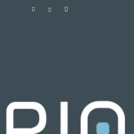
Kosár
Keresés
Bejelentkezés