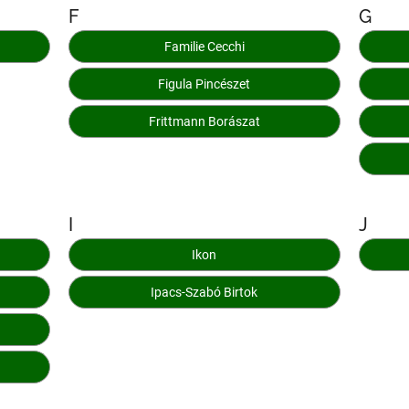
F
G
Familie Cecchi
Figula Pincészet
Frittmann Borászat
I
J
Ikon
Ipacs-Szabó Birtok